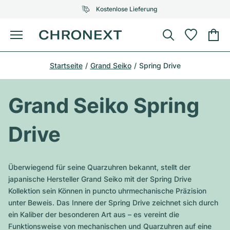
Kostenlose Lieferung
Menü
Uhr kaufen
Startseite
Grand Seiko
Spring Drive
AUSGEWÄHLTE MARKEN
AUSGEWÄHLTE MARKEN
Rolex
Cartier
Certified Pre-Owned
Grand Seiko Spring
Omega
Tiffany
Uhr verkaufen
Drive
Patek Philippe
Louis Vuitton
Alle Rolex Modelle
Schmuck
Audemars Piguet
Gebauer & Gebauer
Überwiegend für seine Quarzuhren bekannt, stellt der
Top-Modelle
Alle Omega Modelle
japanische Hersteller Grand Seiko mit der Spring Drive
Neuzugänge
Cartier
Kollektion sein Können in puncto uhrmechanische Präzision
Van Cleef & Arpels
Top-Modelle
Alle Patek Philippe Modelle
unter Beweis. Das Innere der Spring Drive zeichnet sich durch
Breitling
Service
Air-King
ein Kaliber der besonderen Art aus – es vereint die
Bvlgari
Top-Modelle
Alle Audemars Piguet Modelle
Funktionsweise von mechanischen und Quarzuhren auf eine