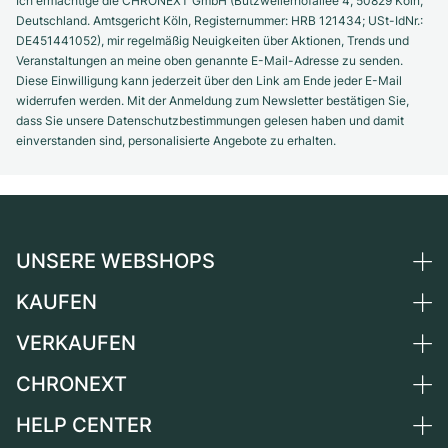
Ich ermächtige die CHRONEXT GmbH (Butzweilerhofallee 4, 50829 Köln,
Deutschland. Amtsgericht Köln, Registernummer: HRB 121434; USt-IdNr.:
DE451441052), mir regelmäßig Neuigkeiten über Aktionen, Trends und
Veranstaltungen an meine oben genannte E-Mail-Adresse zu senden.
Diese Einwilligung kann jederzeit über den Link am Ende jeder E-Mail
widerrufen werden. Mit der Anmeldung zum Newsletter bestätigen Sie,
dass Sie unsere Datenschutzbestimmungen gelesen haben und damit
einverstanden sind, personalisierte Angebote zu erhalten.
UNSERE WEBSHOPS
KAUFEN
Deutschland
Niederlande
VERKAUFEN
Alle Luxusuhren
Österreich
Certified Pre-Owned
CHRONEXT
Uhr verkaufen
Schweiz
Vintage-Uhren
Kommission
HELP CENTER
Über uns
Frankreich
Independent Brands
Direktverkauf