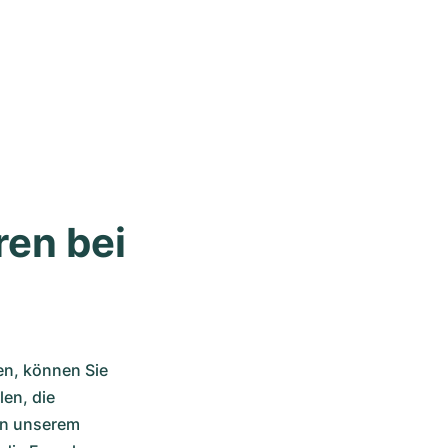
en bei 
n, können Sie 
n, die 
n unserem 