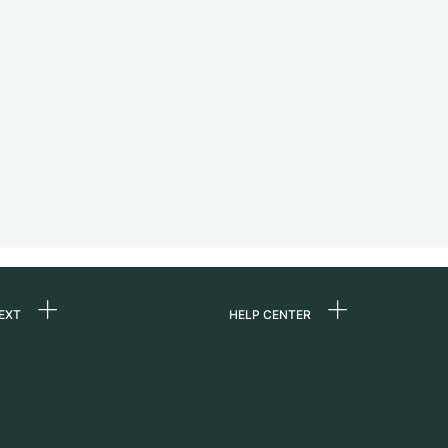
EXT
HELP CENTER
uns
FAQ
re
Service Center
e
Persönliche Abholung