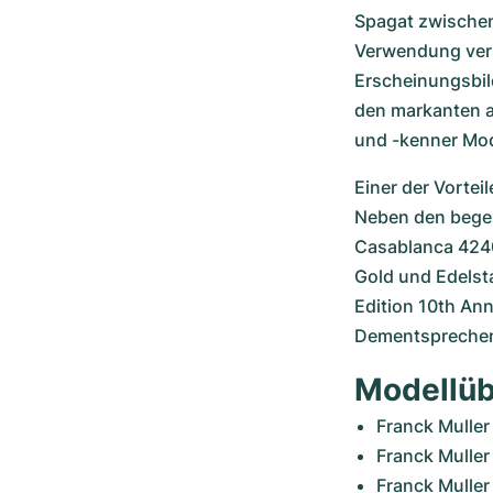
Spagat zwischen 
Verwendung vers
Erscheinungsbil
den markanten ar
und -kenner Mod
Einer der Vortei
Neben den begeh
Casablanca 4240 
Gold und Edelsta
Edition 10th Ann
Dementsprechend
Modellüb
Franck Mulle
Franck Mulle
Franck Muller