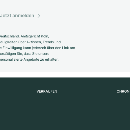
Jetzt anmelden
eutschland. Amtsgericht Köln,
euigkeiten über Aktionen, Trends und
 Einwilligung kann jederzeit über den Link am
estätigen Sie, dass Sie unsere
rsonalisierte Angebote zu erhalten.
VERKAUFEN
CHRON
Uhr verkaufen
Über 
d
Kommission
Karrie
Direktverkauf
Press