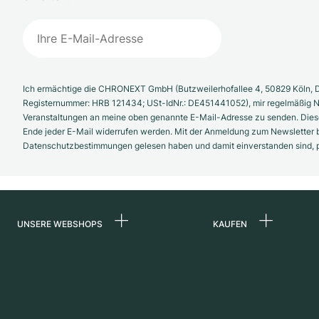
Ich ermächtige die CHRONEXT GmbH (Butzweilerhofallee 4, 50829 Köln, D
Registernummer: HRB 121434; USt-IdNr.: DE451441052), mir regelmäßig N
Veranstaltungen an meine oben genannte E-Mail-Adresse zu senden. Diese
Ende jeder E-Mail widerrufen werden. Mit der Anmeldung zum Newsletter b
Datenschutzbestimmungen gelesen haben und damit einverstanden sind, pe
UNSERE WEBSHOPS
KAUFEN
Deutschland
Alle Luxusuhren
Niederlande
Certified Pre-Owne
Österreich
Vintage-Uhren