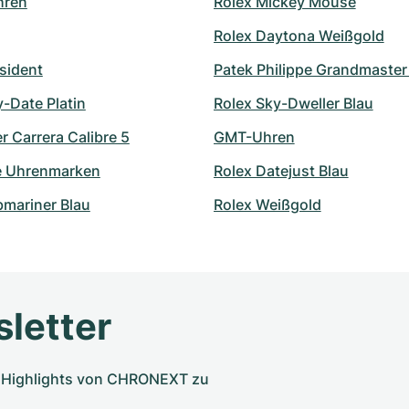
hren
Rolex Mickey Mouse
Rolex Daytona Weißgold
sident
Patek Philippe Grandmaste
-Date Platin
Rolex Sky-Dweller Blau
 Carrera Calibre 5
GMT-Uhren
e Uhrenmarken
Rolex Datejust Blau
bmariner Blau
Rolex Weißgold
letter
nd Highlights von CHRONEXT zu