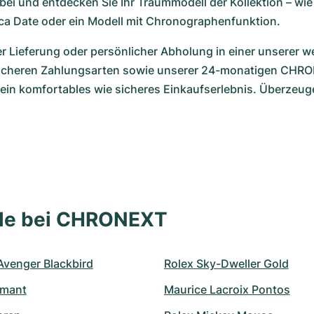
ei und entdecken Sie Ihr Traummodell der Kollektion – wie 
ca Date oder ein Modell mit Chronographenfunktion.
 Lieferung oder persönlicher Abholung in einer unserer we
icheren Zahlungsarten sowie unserer 24-monatigen CHRO
 ein komfortables wie sicheres Einkaufserlebnis. Überzeuge
lle bei CHRONEXT
 Avenger Blackbird
Rolex Sky-Dweller Gold
amant
Maurice Lacroix Pontos