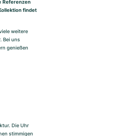
le Referenzen
ollektion findet
ele weitere 
 Bei uns 
ern genießen 
tur. Die Uhr 
inen stimmigen 