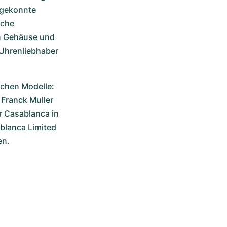
 gekonnte 
che 
n Gehäuse und 
Uhrenliebhaber 
ichen Modelle: 
ranck Muller 
 Casablanca in 
blanca Limited 
n. 