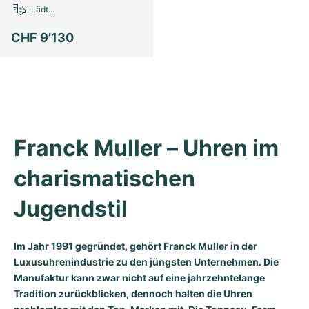
Lädt...
Milgauss
Damenuhren
Ronde
Professional
Formula 1
Portofino
Spirit of Big Bang
CHF 9’130
Oyster Perpetual
Rotonde
Bentley
Grand Carrera
Portugieser
King Power
Yacht-Master
Crash
Transocean
Gebraucht
Da Vinci
Gebraucht
Yacht-Master II
Pasha
Cockpit
Damenuhren
Aquatimer
Franck Muller – Uhren im 
Sea-Dweller
Tortue
Chronospace
Spitfire
charismatischen 
Sky-Dweller
Baignoire
Super Avenger
GST
Jugendstil
Submariner
Ballon Blanc
Galactic
Vintage
Im Jahr 1991 gegründet, gehört Franck Muller in der
Roadster
Montbrillant
Gebraucht
Luxusuhrenindustrie zu den jüngsten Unternehmen. Die
Manufaktur kann zwar nicht auf eine jahrzehntelange
Gebraucht
Gebraucht
Tradition zurückblicken, dennoch halten die Uhren