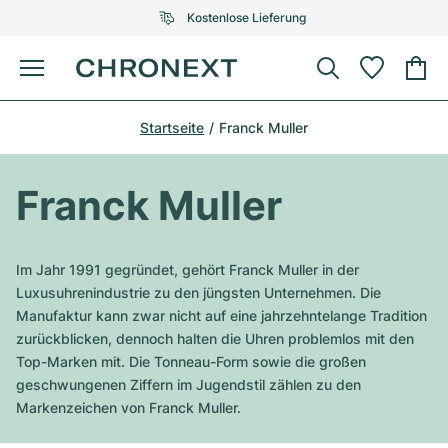
Kostenlose Lieferung
Menü
Uhr kaufen
Startseite
Franck Muller
AUSGEWÄHLTE MARKEN
AUSGEWÄHLTE MARKEN
Rolex
Cartier
Certified Pre-Owned
Franck Muller
Omega
Tiffany
Uhr verkaufen
Patek Philippe
Louis Vuitton
Im Jahr 1991 gegründet, gehört Franck Muller in der
Alle Rolex Modelle
Luxusuhrenindustrie zu den jüngsten Unternehmen. Die
Schmuck
Audemars Piguet
Gebauer & Gebauer
Manufaktur kann zwar nicht auf eine jahrzehntelange Tradition
zurückblicken, dennoch halten die Uhren problemlos mit den
Top-Modelle
Alle Omega Modelle
Neuzugänge
Cartier
Top-Marken mit. Die Tonneau-Form sowie die großen
Van Cleef & Arpels
geschwungenen Ziffern im Jugendstil zählen zu den
Top-Modelle
Alle Patek Philippe Modelle
Breitling
Service
Air-King
Markenzeichen von Franck Muller.
Bvlgari
Top-Modelle
Alle Audemars Piguet Modelle