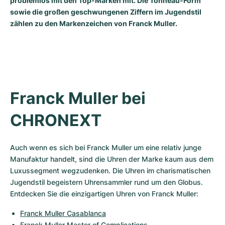
problemlos mit den Top-Marken mit. Die Tonneau-Form
Damenuhren
Damenuhren
sowie die großen geschwungenen Ziffern im Jugendstil
zählen zu den Markenzeichen von Franck Muller.
Franck Muller bei 
CHRONEXT
Auch wenn es sich bei Franck Muller um eine relativ junge 
Manufaktur handelt, sind die Uhren der Marke kaum aus dem 
Luxussegment wegzudenken. Die Uhren im charismatischen 
Jugendstil begeistern Uhrensammler rund um den Globus. 
Entdecken Sie die einzigartigen Uhren von Franck Muller:
Franck Muller Casablanca
Franck Muller Master of Complications