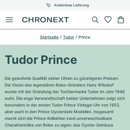
Kostenlose Lieferung
Menü
Uhr kaufen
Startseite
Tudor
Prince
AUSGEWÄHLTE MARKEN
AUSGEWÄHLTE MARKEN
Rolex
Cartier
Certified Pre-Owned
Tudor Prince
Omega
Tiffany
Uhr verkaufen
Patek Philippe
Louis Vuitton
Die gewohnte Qualität seiner Uhren zu günstigeren Preisen:
Alle Rolex Modelle
Die Vision des legendären Rolex-Gründers Hans Wilsdorf
Schmuck
Audemars Piguet
Gebauer & Gebauer
wurde mit der Gründung der Tochtermarke Tudor im Jahr 1946
wahr. Die enge Verwandtschaft beider Unternehmen zeigt sich
Top-Modelle
Alle Omega Modelle
Neuzugänge
Cartier
besonders in der ersten Tudor Prince Vintage-Uhr von 1952,
Van Cleef & Arpels
aber auch in den Prince Oysterdate Modellen. Insgesamt
Top-Modelle
Alle Patek Philippe Modelle
Breitling
Service
Air-King
macht sich die Prince-Kollektion zwei unverwechselbare
Bvlgari
Charakteristika von Rolex zu eigen: das Oyster-Gehäuse
Top-Modelle
Alle Audemars Piguet Modelle