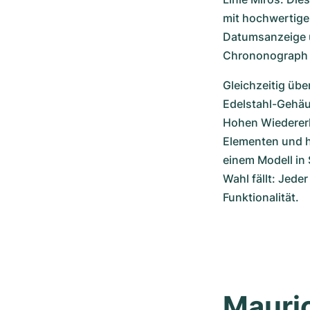
mit hochwertiger
Datumsanzeige un
Chrononograph di
Gleichzeitig üb
Edelstahl-Gehäus
Hohen Wiedererk
Elementen und he
einem Modell in 
Wahl fällt: Jede
Funktionalität.
Mauric