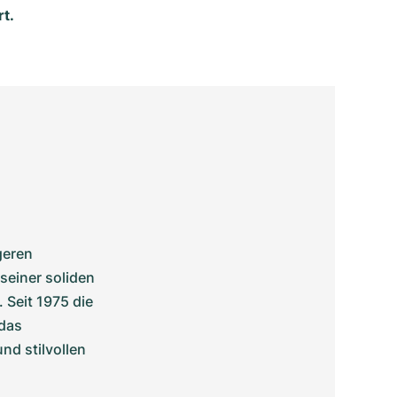
rt.
eren 
einer soliden 
 Seit 1975 die 
das 
 stilvollen 