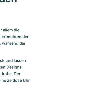
 allem die 
Herrenuhren der 
, während die 
ück und lassen 
ten Designs 
drobe. Der 
ne zeitlose Uhr 