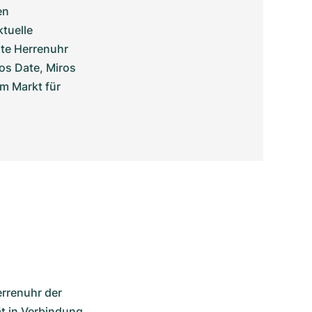
n 
uelle 
te Herrenuhr 
s Date, Miros 
m Markt für 
rrenuhr der 
t in Verbindung 