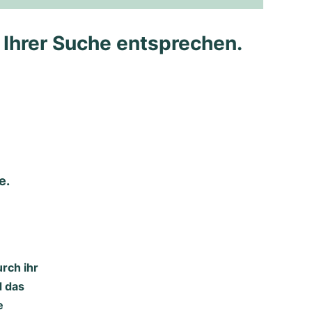
e Ihrer Suche entsprechen.
e.
urch ihr
d das
e