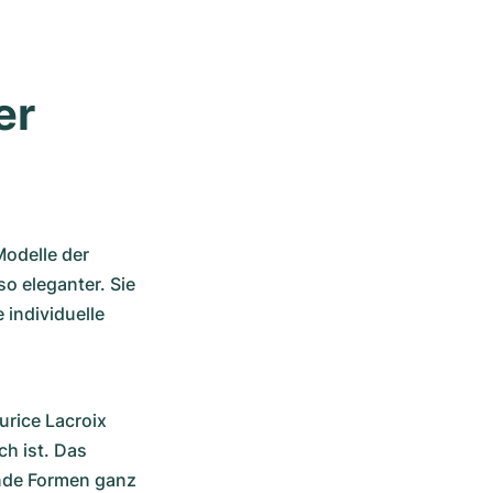
r 
odelle der 
o eleganter. Sie 
ndividuelle 
rice Lacroix 
h ist. Das 
nde Formen ganz 