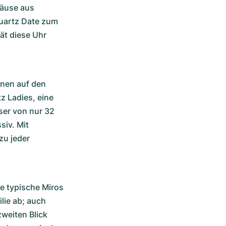
äuse aus 
uartz Date zum 
ät diese Uhr 
nen auf den 
z Ladies, eine 
er von nur 32 
iv. Mit 
u jeder 
e typische Miros 
ie ab; auch 
weiten Blick 