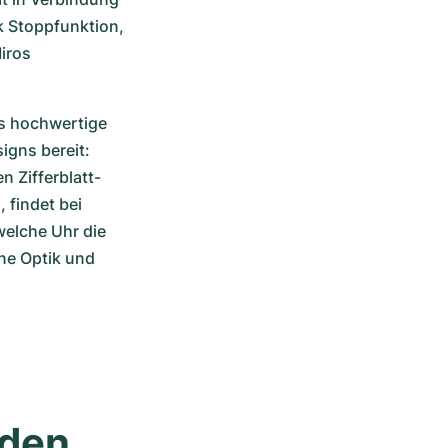
 Stoppfunktion, 
ros 
s hochwertige 
gns bereit: 
 Zifferblatt-
findet bei 
elche Uhr die 
ne Optik und 
den 