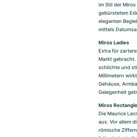
im Stil der Miro
gebürstetem Ede
eleganten Beglei
mittels Datumsan
Miros Ladies
Extra für zarte
Markt gebracht. 
schlichte und s
Millimetern wirk
Gehäuse, Armband
Gelegenheit get
Miros Rectangl
Die Maurice Lacr
aus. Vor allem d
römische Ziffern