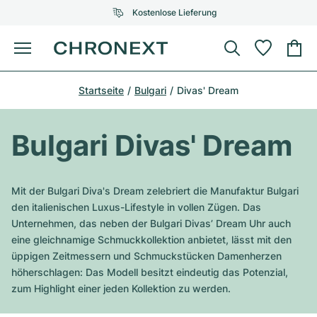
Kostenlose Lieferung
Menü
Uhr kaufen
Startseite
Bulgari
Divas' Dream
AUSGEWÄHLTE MARKEN
AUSGEWÄHLTE MARKEN
Rolex
Cartier
Certified Pre-Owned
Bulgari Divas' Dream
Omega
Tiffany
Uhr verkaufen
Patek Philippe
Louis Vuitton
Mit der Bulgari Diva's Dream zelebriert die Manufaktur Bulgari
Alle Rolex Modelle
den italienischen Luxus-Lifestyle in vollen Zügen. Das
Schmuck
Audemars Piguet
Gebauer & Gebauer
Unternehmen, das neben der Bulgari Divas’ Dream Uhr auch
eine gleichnamige Schmuckkollektion anbietet, lässt mit den
Top-Modelle
Alle Omega Modelle
Neuzugänge
Cartier
üppigen Zeitmessern und Schmuckstücken Damenherzen
Van Cleef & Arpels
höherschlagen: Das Modell besitzt eindeutig das Potenzial,
Top-Modelle
Alle Patek Philippe Modelle
Breitling
Service
Air-King
zum Highlight einer jeden Kollektion zu werden.
Bvlgari
Top-Modelle
Alle Audemars Piguet Modelle