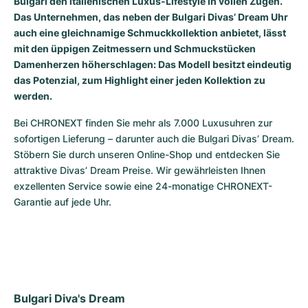
Bulgari den italienischen Luxus-Lifestyle in vollen Zügen.
Das Unternehmen, das neben der Bulgari Divas’ Dream Uhr
Milgauss
Damenuhren
Ronde
Professional
Formula 1
Portofino
Spirit of Big Bang
auch eine gleichnamige Schmuckkollektion anbietet, lässt
mit den üppigen Zeitmessern und Schmuckstücken
Oyster Perpetual
Rotonde
Bentley
Grand Carrera
Portugieser
King Power
Damenherzen höherschlagen: Das Modell besitzt eindeutig
das Potenzial, zum Highlight einer jeden Kollektion zu
Yacht-Master
Crash
Transocean
Gebraucht
Da Vinci
Gebraucht
werden.
Yacht-Master II
Pasha
Cockpit
Damenuhren
Aquatimer
Bei CHRONEXT finden Sie mehr als 7.000 Luxusuhren zur 
sofortigen Lieferung – darunter auch die Bulgari Divas’ Dream. 
Sea-Dweller
Tortue
Chronospace
Spitfire
Stöbern Sie durch unseren Online-Shop und entdecken Sie 
attraktive Divas’ Dream Preise. Wir gewährleisten Ihnen 
Sky-Dweller
Baignoire
Super Avenger
GST
exzellenten Service sowie eine 24-monatige CHRONEXT-
Garantie auf jede Uhr.
Submariner
Ballon Blanc
Galactic
Vintage
Roadster
Montbrillant
Gebraucht
Gebraucht
Gebraucht
Bulgari Diva's Dream