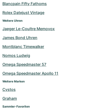
Blancpain Fifty Fathoms
Milgauss
Damenuhren
Ronde
Professional
Formula 1
Portofino
Spirit of Big Bang
Rolex Datejust Vintage
Oyster Perpetual
Rotonde
Bentley
Grand Carrera
Portugieser
King Power
Weitere Uhren
Jaeger Le-Coultre Memovox
Yacht-Master
Crash
Transocean
Gebraucht
Da Vinci
Gebraucht
James Bond Uhren
Yacht-Master II
Pasha
Cockpit
Damenuhren
Aquatimer
Montblanc Timewalker
Sea-Dweller
Tortue
Chronospace
Spitfire
Nomos Ludwig
Sky-Dweller
Baignoire
Super Avenger
GST
Omega Speedmaster 57
Omega Speedmaster Apollo 11
Submariner
Ballon Blanc
Galactic
Vintage
Weitere Marken
Roadster
Montbrillant
Gebraucht
Cvstos
Gebraucht
Gebraucht
Graham
Sammler-Favoriten