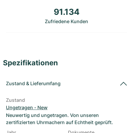
Damenuhren
Damenuhren
91.134
Zufriedene Kunden
Spezifikationen
Zustand
&
Lieferumfang
Zustand
Ungetragen - New
Neuwertig und ungetragen. Von unseren
zertifizierten Uhrmachern auf Echtheit geprüft.
Jahr
Dokumente