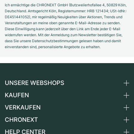
Ich ermächtige die CHRONEXT GmbH (Butzweilerhofallee 4, 50829 Köln,
Deutschland. Amtsgericht Köln, Registernummer: HRB 121434; USt-IdNr.:
DE451441052), mir regelmäßig Neuigkeiten über Aktionen, Trends und
Veranstaltungen an meine oben genannte E-Mail-Adresse zu senden.
Diese Einwilligung kann jederzeit über den Link am Ende jeder E-Mail
widerrufen werden. Mit der Anmeldung zum Newsletter bestätigen Sie,
dass Sie unsere Datenschutzbestimmungen gelesen haben und damit
einverstanden sind, personalisierte Angebote zu erhalten.
UNSERE WEBSHOPS
KAUFEN
Deutschland
Niederlande
VERKAUFEN
Alle Luxusuhren
Österreich
Certified Pre-Owned
CHRONEXT
Uhr verkaufen
Schweiz
Vintage-Uhren
Kommission
HELP CENTER
Über uns
Frankreich