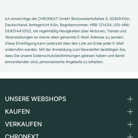
Ich ermächtige die CHRONEXT GmbH (Butzweilerhofallee 4, 50829 Köln,
Deutschland. Amtsgericht Köln, Registernummer: HRB 121434; USt-IdNr.:
DE451441052), mir regelmäßig Neuigkeiten über Aktionen, Trends und
Veranstaltungen an meine oben genannte E-Mail-Adresse zu senden.
Diese Einwilligung kann jederzeit über den Link am Ende jeder E-Mail
widerrufen werden. Mit der Anmeldung zum Newsletter bestätigen Sie,
dass Sie unsere Datenschutzbestimmungen gelesen haben und damit
einverstanden sind, personalisierte Angebote zu erhalten.
UNSERE WEBSHOPS
KAUFEN
Deutschland
Niederlande
VERKAUFEN
Alle Luxusuhren
Österreich
Certified Pre-Owned
CHRONEXT
Uhr verkaufen