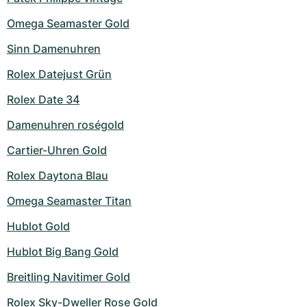
Milgauss
Damenuhren
Ronde
Professional
Formula 1
Portofino
Spirit of Big Bang
Omega Seamaster Gold
Sinn Damenuhren
Oyster Perpetual
Rotonde
Bentley
Grand Carrera
Portugieser
King Power
Rolex Datejust Grün
Yacht-Master
Crash
Transocean
Gebraucht
Da Vinci
Gebraucht
Rolex Date 34
Yacht-Master II
Pasha
Cockpit
Damenuhren
Aquatimer
Damenuhren roségold
Sea-Dweller
Tortue
Chronospace
Spitfire
Cartier-Uhren Gold
Rolex Daytona Blau
Sky-Dweller
Baignoire
Super Avenger
GST
Omega Seamaster Titan
Submariner
Ballon Blanc
Galactic
Vintage
Hublot Gold
Roadster
Montbrillant
Gebraucht
Hublot Big Bang Gold
Breitling Navitimer Gold
Gebraucht
Gebraucht
Rolex Sky-Dweller Rose Gold