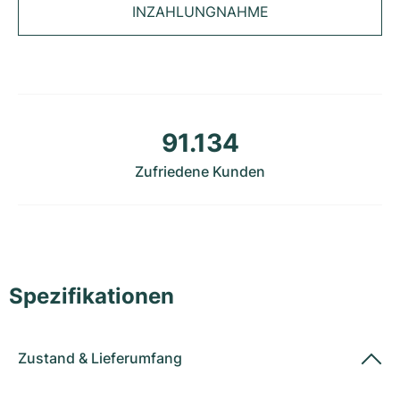
Damenuhren
Damenuhren
INZAHLUNGNAHME
91.134
Zufriedene Kunden
Spezifikationen
Zustand
&
Lieferumfang