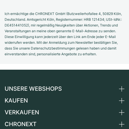
Ich ermächtige die CHRONEXT GmbH (Butzweilerhofallee 4, 50829 Köln,
Deutschland. Amtsgericht Köln, Registernummer: HRB 121434; USt-IdNr.:
DE451441052), mir regelmäßig Neuigkeiten über Aktionen, Trends und
Veranstaltungen an meine oben genannte E-Mail-Adresse zu senden.
Diese Einwilligung kann jederzeit über den Link am Ende jeder E-Mail
widerrufen werden. Mit der Anmeldung zum Newsletter bestätigen Sie,
dass Sie unsere Datenschutzbestimmungen gelesen haben und damit
einverstanden sind, personalisierte Angebote zu erhalten.
UNSERE WEBSHOPS
KAUFEN
Deutschland
Niederlande
VERKAUFEN
Alle Luxusuhren
Österreich
Certified Pre-Owned
CHRONEXT
Uhr verkaufen
Schweiz