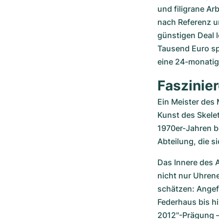
und filigrane Arb
nach Referenz un
günstigen Deal l
Tausend Euro spa
eine 24-monatig
Faszinier
Ein Meister des
Kunst des Skelet
1970er-Jahren b
Abteilung, die s
Das Innere des 
nicht nur Uhrene
schätzen: Angefa
Federhaus bis h
2012"-Prägung –