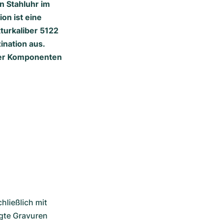
n Stahluhr im
on ist eine
kturkaliber 5122
ination aus.
der Komponenten
ließlich mit 
gte Gravuren 