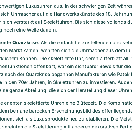
chwertigen Luxusuhren aus. In der schwierigen Zeit währen
sich Uhrmacher auf die Handwerkskünste des 18. Jahrhun
 sich verstärkt auf Skelettuhren. Bis sich diese vollends d
ing noch eine Weile dauern.
ende Quarzkrise:
 Als die einfach herzustellenden und seh
den Markt kamen, wehrten sich die Uhrmacher aus dem Lu
lichem Können. Die skelettierte Uhr, deren Zifferblatt all ih
nenfunktionen offenbart, war ein sichtbarer Beweis für die 
rz nach der Quarzkrise begannen Manufakturen wie Patek P
 in den 70er Jahren, in Skelettuhren zu investieren. Audem
ine ganze Abteilung, die sich der Herstellung dieser Uhre
e erlebten skelettierte Uhren eine Blütezeit. Die Kombinatio
dem beinahe barocken Erscheinungsbild des offenliegend
ionen, sich als Luxusprodukte neu zu etablieren. Die Meiste
ereinten die Skelettierung mit anderen dekorativen Fertig