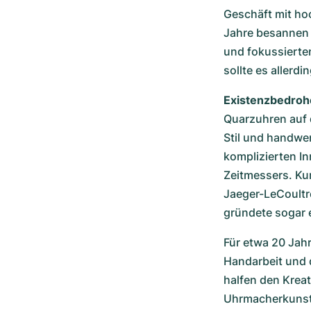
Geschäft mit ho
Jahre besannen 
und fokussierten
sollte es allerd
Existenzbedroh
Quarzuhren auf 
Stil und handwerk
komplizierten In
Zeitmessers. Ku
Jaeger-LeCoultre
gründete sogar e
Für etwa 20 Jahr
Handarbeit und 
halfen den Kreat
Uhrmacherkunst v