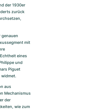
d der 1930er 
derts zurück 
urchsetzen, 
r genauen 
xussegment mit 
re 
Echtheit eines 
hilippe und 
ars Piguet 
n widmet.
n aus 
en Mechanismus 
r der 
keiten, wie zum 