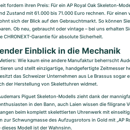
eit fordern ihren Preis: Für ein AP Royal Oak Skeleton-Modell
d Zustand mit 61.000 bis 71.000 Euro rechnen. Für einen v
ohnt sich der Blick auf den Gebrauchtmarkt. So können Sie
ren. Ob neu, gebraucht oder vintage – bei uns erhalten Sie
e CHRONEXT-Garantie für absolute Sicherheit.
ender Einblick in die Mechanik
 Metiers: Wie kaum eine andere Manufaktur beherrscht Aude
tieren und stellt einzigartige, handgefertigte Zeitmesser her
esitzt das Schweizer Unternehmen aus Le Brassus sogar ei
ich der Herstellung von Skelettuhren widmet. 
Audemars Piguet Skeleton-Modells zieht dank der mannigfa
nthusiasten in den Bann, auch Laien wissen die filigrane V
ngen beim komplett skelettierten Uhrenwerk mit einseitig 
in zur Schwungmasse des Aufzugsrotors in Gold mit „AP R
 dieses Modell ist der Wahnsinn.