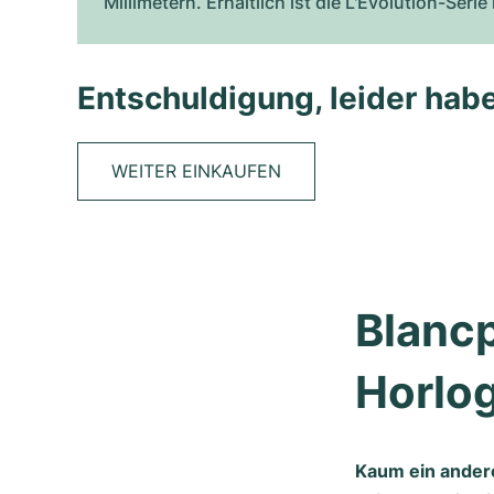
Millimetern. Erhältlich ist die L'Evolution-Se
Entschuldigung, leider habe
WEITER EINKAUFEN
Blancp
Horlog
Kaum ein andere