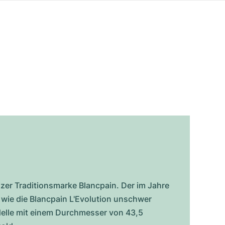
zer Traditionsmarke Blancpain. Der im Jahre
 wie die Blancpain L'Evolution unschwer
delle mit einem Durchmesser von 43,5