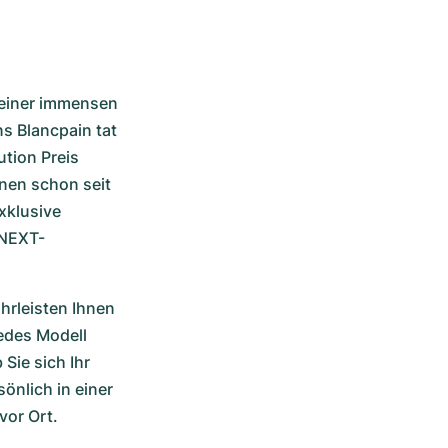
 einer immensen 
s Blancpain tat 
tion Preis 
nen schon seit 
klusive 
ONEXT-
hrleisten Ihnen 
edes Modell 
ie sich Ihr 
nlich in einer 
vor Ort.