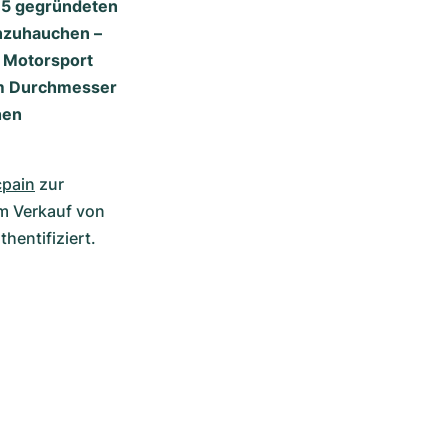
735 gegründeten
inzuhauchen –
m Motorsport
nem Durchmesser
hen
cpain
 zur 
m Verkauf von 
entifiziert. 