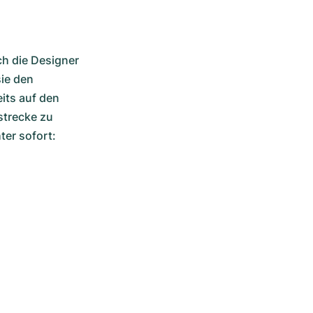
h die Designer 
ie den 
ts auf den 
trecke zu 
er sofort: 