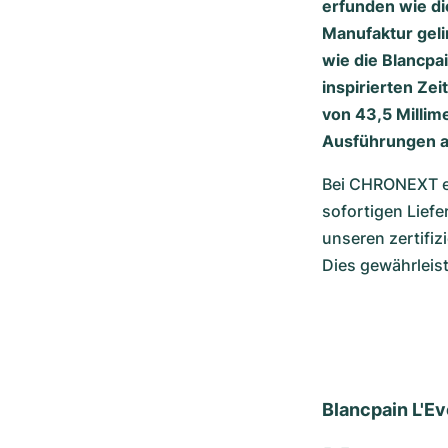
erfunden wie di
Manufaktur geli
wie die Blancpa
inspirierten Ze
von 43,5 Millime
Ausführungen au
Bei CHRONEXT erh
sofortigen Liefe
unseren zertifi
Dies gewährleis
Blancpain L'E