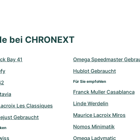
lle bei CHRONEXT
ck Bay 41
Omega Speedmaster Gebra
efy
Hublot Gebraucht
Für Sie empfohlen
42
Franck Muller Casablanca
tavia
Linde Werdelin
Lacroix Les Classiques
Maurice Lacroix Miros
tejust Gebraucht
Nomos Minimatik
rken
wiss
Omega Ladymatic