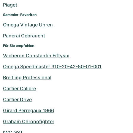
Damenuhren
Damenuhren
Piaget
Sammler-Favoriten
Omega Vintage Uhren
Panerai Gebraucht
Für Sie empfohlen
Vacheron Constantin Fiftysix
Omega Speedmaster 310-20-42-50-01-001
Breitling Professional
Cartier Calibre
Cartier Drive
Girard Perregaux 1966
Graham Chronofighter
IWC GST