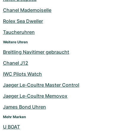
Milgauss
Damenuhren
Ronde
Professional
Formula 1
Portofino
Spirit of Big Bang
Chanel Mademoiselle
Rolex Sea Dweller
Oyster Perpetual
Rotonde
Bentley
Grand Carrera
Portugieser
King Power
Taucheruhren
Yacht-Master
Crash
Transocean
Gebraucht
Da Vinci
Gebraucht
Weitere Uhren
Yacht-Master II
Pasha
Cockpit
Damenuhren
Aquatimer
Breitling Navitimer gebraucht
Chanel J12
Sea-Dweller
Tortue
Chronospace
Spitfire
IWC Pilots Watch
Sky-Dweller
Baignoire
Super Avenger
GST
Jaeger Le-Coultre Master Control
Submariner
Ballon Blanc
Galactic
Vintage
Jaeger Le-Coultre Memovox
Roadster
Montbrillant
Gebraucht
James Bond Uhren
Mehr Marken
Gebraucht
Gebraucht
U BOAT