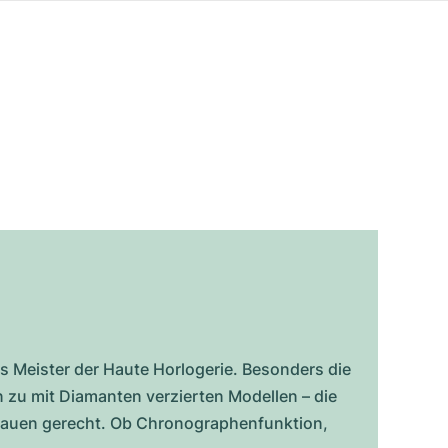
s Meister der Haute Horlogerie. Besonders die
zu mit Diamanten verzierten Modellen – die
Frauen gerecht. Ob Chronographenfunktion,