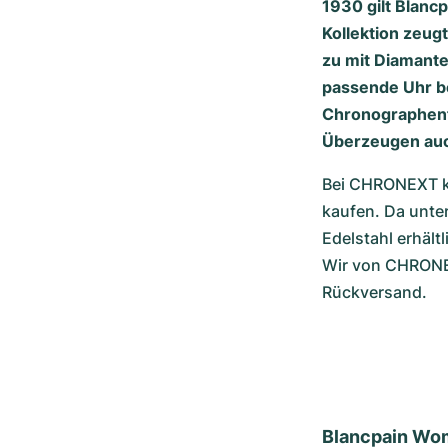
1930 gilt Blanc
Kollektion zeug
zu mit Diamante
passende Uhr b
Chronographenf
Überzeugen auch
Bei CHRONEXT k
kaufen. Da unte
Edelstahl erhält
Wir von CHRONEX
Rückversand.
Blancpain Wo