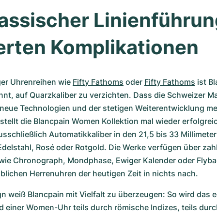
assischer Linienführun
ierten Komplikationen 
ger Uhrenreihen wie 
Fifty Fathoms
 oder 
Fifty Fathoms
 ist B
nt, auf Quarzkaliber zu verzichten. Dass die Schweizer Ma
 neue Technologien und der stetigen Weiterentwicklung me
stellt die Blancpain Women Kollektion mal wieder erfolgreic
usschließlich Automatikkaliber in den 21,5 bis 33 Millimeter
delstahl, Rosé oder Rotgold. Die Werke verfügen über zahl
wie Chronograph, Mondphase, Ewiger Kalender oder Flybac
blichen Herrenuhren der heutigen Zeit in nichts nach. 
 weiß Blancpain mit Vielfalt zu überzeugen: So wird das ed
 einer Women-Uhr teils durch römische Indizes, teils dur