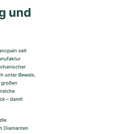
g und 
lancpain seit 
nufaktur 
chanischer 
h unter Beweis. 
 großen 
reiche 
k – damit 
le 
ch Diamanten 