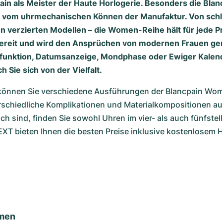
pain als Meister der Haute Horlogerie. Besonders die Bl
t vom uhrmechanischen Können der Manufaktur. Von schli
n verzierten Modellen – die Women-Reihe hält für jede P
ereit und wird den Ansprüchen von modernen Frauen ge
unktion, Datumsanzeige, Mondphase oder Ewiger Kalen
 Sie sich von der Vielfalt.
önnen Sie verschiedene Ausführungen der Blancpain Wome
rschiedliche Komplikationen und Materialkompositionen au
lich sind, finden Sie sowohl Uhren im vier- als auch fünfstel
T bieten Ihnen die besten Preise inklusive kostenlosem H
men