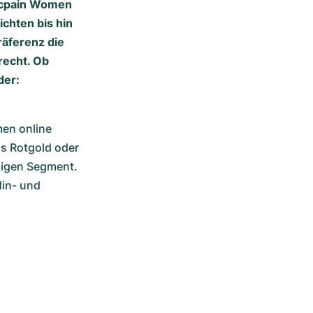
ancpain Women
chten bis hin
räferenz die
recht. Ob
der:
n online 
s Rotgold oder 
ligen Segment. 
in- und 