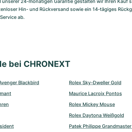
unserer 24-monatigen Garantie gestalten wir Ihren Kauf si
stenloser Hin- und Rückversand sowie ein 14-tägiges Rückg
Service ab.
lle bei CHRONEXT
 Avenger Blackbird
Rolex Sky-Dweller Gold
amant
Maurice Lacroix Pontos
hren
Rolex Mickey Mouse
Rolex Daytona Weißgold
sident
Patek Philippe Grandmaste