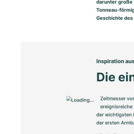
darunter große 
Tonneau-förmige
Geschichte des
Inspiration au
Die ei
Zeitmesser vo
ereignisreich
der wichtigsten 
der ersten Armb