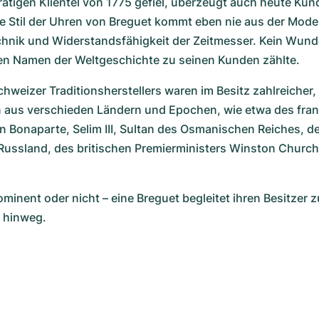
tigen Klientel von 1775 gefiel, überzeugt auch heute Kunde
se Stil der Uhren von Breguet kommt eben nie aus der Mode,
chnik und Widerstandsfähigkeit der Zeitmesser. Kein Wunde
ten Namen der Weltgeschichte zu seinen Kunden zählte.
hweizer Traditionsherstellers waren im Besitz zahlreicher,
n aus verschieden Ländern und Epochen, wie etwa des fran
 Bonaparte, Selim III, Sultan des Osmanischen Reiches, de
Russland, des britischen Premierministers Winston Churchil
minent oder nicht – eine Breguet begleitet ihren Besitzer z
e hinweg.