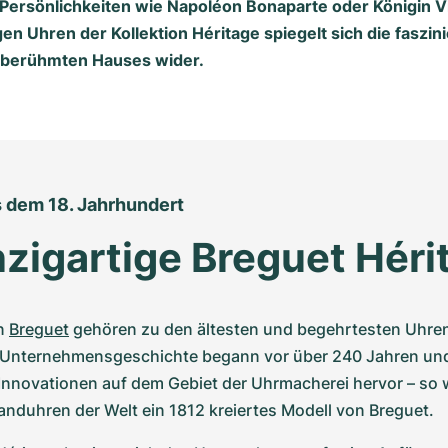
Persönlichkeiten wie Napoléon Bonaparte oder Königin Vik
n Uhren der Kollektion Héritage spiegelt sich die faszin
 berühmten Hauses wider.
s dem 18. Jahrhundert
nzigartige Breguet Héri
n 
Breguet
 gehören zu den ältesten und begehrtesten Uhren 
e Unternehmensgeschichte begann vor über 240 Jahren und 
Innovationen auf dem Gebiet der Uhrmacherei hervor – so w
anduhren der Welt ein 1812 kreiertes Modell von Breguet.