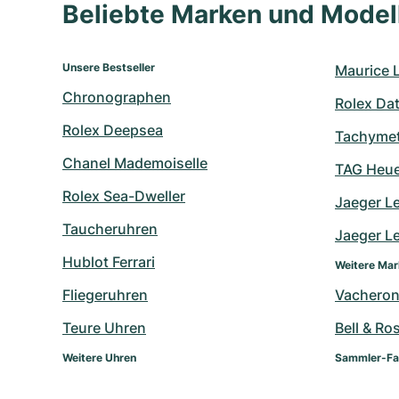
Beliebte Marken und Mode
Unsere Bestseller
Maurice 
Chronographen
Rolex Da
Rolex Deepsea
Tachymet
Chanel Mademoiselle
TAG Heue
Rolex Sea-Dweller
Jaeger L
Taucheruhren
Jaeger Le
Hublot Ferrari
Weitere Ma
Fliegeruhren
Vacheron
Teure Uhren
Bell & Ro
Weitere Uhren
Sammler-Fa