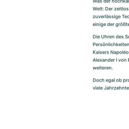
Was der hochkarä
Welt: Der zeitlo
zuverlässige Te
einige der größ
Die Uhren des Sc
Persönlichkeite
Kaisers Napoléon
Alexander I von 
weiteren.
Doch egal ob pro
viele Jahrzehnt