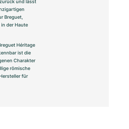
zurück und lässt 
zigartigen 
r Breguet, 
n der Haute 
reguet Héritage 
nnbar ist die 
genen Charakter 
llige römische 
ersteller für 