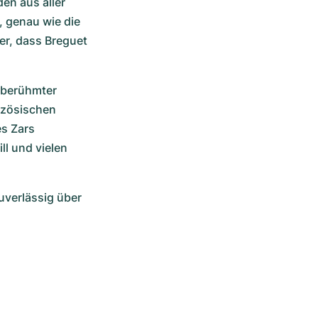
n aus aller 
 genau wie die 
r, dass Breguet 
 berühmter 
zösischen 
s Zars 
l und vielen 
uverlässig über 