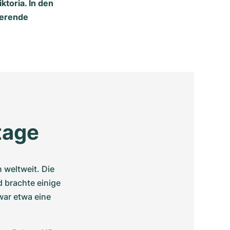
toria. In den
ierende
tage
weltweit. Die 
brachte einige 
ar etwa eine 