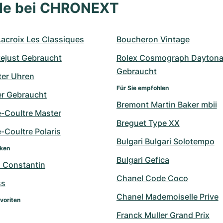
lle bei CHRONEXT
Lacroix Les Classiques
Boucheron Vintage
tejust Gebraucht
Rolex Cosmograph Daytona
Gebraucht
er Uhren
Für Sie empfohlen
r Gebraucht
Bremont Martin Baker mbii
e-Coultre Master
Breguet Type XX
-Coultre Polaris
Bulgari Bulgari Solotempo
rken
Bulgari Gefica
 Constantin
Chanel Code Coco
ss
Chanel Mademoiselle Prive
voriten
Franck Muller Grand Prix