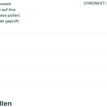
CHRONEXT-Ze
hrwerk
 auf ihre
ise poliert.
it geprüft.
llen