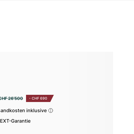
CHF 26’500
-
CHF 690
sandkosten inklusive
EXT-Garantie