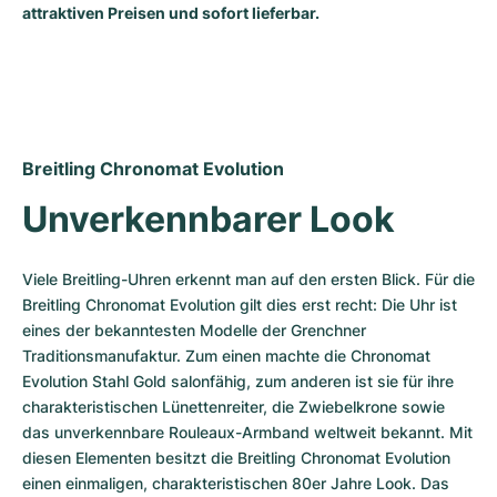
attraktiven Preisen und sofort lieferbar.
Milgauss
Damenuhren
Ronde
Professional
Formula 1
Portofino
Spirit of Big Bang
Oyster Perpetual
Rotonde
Bentley
Grand Carrera
Portugieser
King Power
Yacht-Master
Crash
Transocean
Gebraucht
Da Vinci
Gebraucht
Breitling Chronomat Evolution
Yacht-Master II
Pasha
Cockpit
Damenuhren
Aquatimer
Unverkennbarer Look
Sea-Dweller
Tortue
Chronospace
Spitfire
Viele Breitling-Uhren erkennt man auf den ersten Blick. Für die 
Sky-Dweller
Baignoire
Super Avenger
GST
Breitling Chronomat Evolution gilt dies erst recht: Die Uhr ist 
eines der bekanntesten Modelle der Grenchner 
Submariner
Ballon Blanc
Galactic
Vintage
Traditionsmanufaktur. Zum einen machte die Chronomat 
Evolution Stahl Gold salonfähig, zum anderen ist sie für ihre 
Roadster
Montbrillant
Gebraucht
charakteristischen Lünettenreiter, die Zwiebelkrone sowie 
das unverkennbare Rouleaux-Armband weltweit bekannt. Mit 
Gebraucht
Gebraucht
diesen Elementen besitzt die Breitling Chronomat Evolution 
einen einmaligen, charakteristischen 80er Jahre Look. Das 