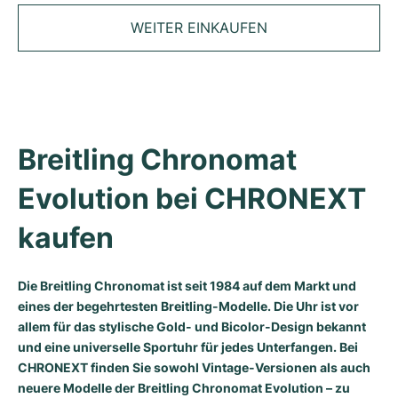
Tudor
Cellini
Seamaster
Magazin
Alle Armbänder
WEITER EINKAUFEN
Top-Modelle
All Cartier Modelle
TAG Heuer
Cosmograph Daytona
Planet Ocean
Nautilus
Sale
Top-Modelle
Alle Breitling Modelle
IWC
Date
Aqua Terra
Complications
Royal Oak
Top-Modelle
Alle Tudor Modelle
Hublot
Datejust
De Ville
Aquanaut
Royal Oak Offshore
Santos
Breitling Chronomat 
Top-Modelle
Alle TAG Heuer Modelle
Datejust II
Constellation
Grand Complications
Jules Audemars
Ballon Bleu
Navitimer
KATEGORIEN
Evolution bei CHRONEXT 
Top-Modelle
Alle IWC Modelle
Alle Luxusuhrenmarken
Day-Date
Speedmaster
Calatrava
Millenary
Clé
Superocean
Black Bay
kaufen
Top-Modelle
Alle Hublot Modelle
Vintage-Uhren
Explorer
Gebraucht
Twenty 4
Tank
Chronomat
Pelagos
Aquaracer
Top-Modelle
Die
Breitling Chronomat
ist seit 1984 auf dem Markt und
Gebrauchte Uhren
Explorer II
Damenuhren
Gondolo
Panthère
Premier
Gebraucht
Carrera
Big Pilot
eines der begehrtesten Breitling-Modelle. Die Uhr ist vor
allem für das stylische Gold- und Bicolor-Design bekannt
Herrenuhren
GMT-Master
Golden Ellipse
Calibre
Avenger
Damenuhren
Monaco
Pilot's Watch
Big Bang
und eine universelle Sportuhr für jedes Unterfangen. Bei
CHRONEXT finden Sie sowohl Vintage-Versionen als auch
Damenuhren
Lady-Datejust
Gebraucht
Drive
Colt
Heritage
Link
Ingenieur
Classic Fusion
neuere Modelle der Breitling Chronomat Evolution – zu