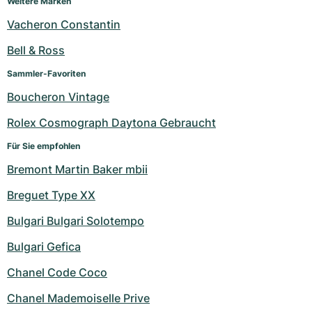
Weitere Marken
Damenuhren
Damenuhren
Vacheron Constantin
Bell & Ross
Sammler-Favoriten
Boucheron Vintage
Rolex Cosmograph Daytona Gebraucht
Für Sie empfohlen
Bremont Martin Baker mbii
Breguet Type XX
Bulgari Bulgari Solotempo
Bulgari Gefica
Chanel Code Coco
Chanel Mademoiselle Prive