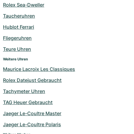
Rolex Sea-Dweller
Milgauss
Damenuhren
Ronde
Professional
Formula 1
Portofino
Spirit of Big Bang
Taucheruhren
Oyster Perpetual
Rotonde
Bentley
Grand Carrera
Portugieser
King Power
Hublot Ferrari
Yacht-Master
Crash
Transocean
Gebraucht
Da Vinci
Gebraucht
Fliegeruhren
Teure Uhren
Yacht-Master II
Pasha
Cockpit
Damenuhren
Aquatimer
Weitere Uhren
Sea-Dweller
Tortue
Chronospace
Spitfire
Maurice Lacroix Les Classiques
Sky-Dweller
Baignoire
Super Avenger
GST
Rolex Datejust Gebraucht
Tachymeter Uhren
Submariner
Ballon Blanc
Galactic
Vintage
TAG Heuer Gebraucht
Roadster
Montbrillant
Gebraucht
Jaeger Le-Coultre Master
Gebraucht
Gebraucht
Jaeger Le-Coultre Polaris