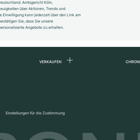
eutschland. Amtsgericht Köln,
euigkeiten über Aktionen, Trends und
 Einwilligung kann jederzeit über den Link am
estätigen Sie, dass Sie unsere
rsonalisierte Angebote zu erhalten.
VERKAUFEN
CHRON
Uhr verkaufen
Über 
d
Kommission
Karrie
Direktverkauf
Press
s
Inzahlungnahme
Maga
Einstellungen für die Zustimmung
Partn