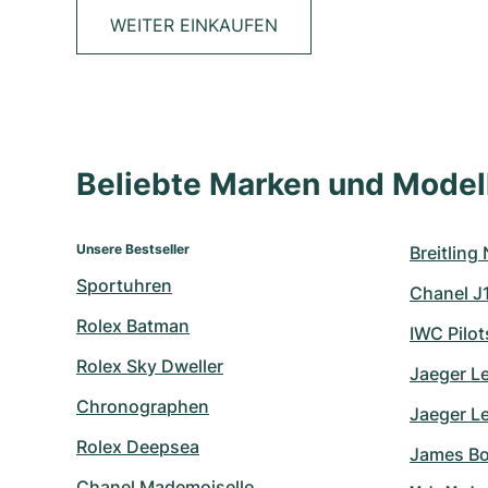
WEITER EINKAUFEN
Beliebte Marken und Mode
Unsere Bestseller
Breitling
Sportuhren
Chanel J
Rolex Batman
IWC Pilo
Rolex Sky Dweller
Jaeger L
Chronographen
Jaeger L
Rolex Deepsea
James B
Chanel Mademoiselle