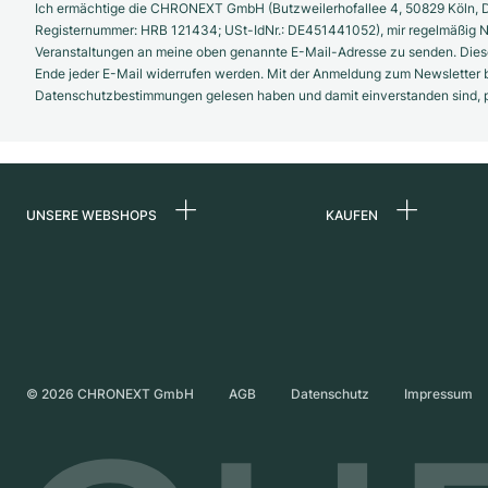
Ich ermächtige die CHRONEXT GmbH (Butzweilerhofallee 4, 50829 Köln, D
Registernummer: HRB 121434; USt-IdNr.: DE451441052), mir regelmäßig N
Veranstaltungen an meine oben genannte E-Mail-Adresse zu senden. Diese
Ende jeder E-Mail widerrufen werden. Mit der Anmeldung zum Newsletter b
Datenschutzbestimmungen gelesen haben und damit einverstanden sind, pe
UNSERE WEBSHOPS
KAUFEN
Deutschland
Alle Luxusuhren
Niederlande
Certified Pre-Owne
Österreich
Vintage-Uhren
Schweiz
Independent Brand
©
2026
CHRONEXT GmbH
AGB
Datenschutz
Impressum
Frankreich
Italien