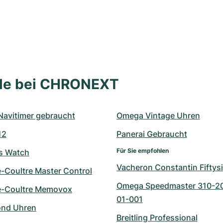
lle bei CHRONEXT
 Navitimer gebraucht
Omega Vintage Uhren
12
Panerai Gebraucht
Für Sie empfohlen
ts Watch
Vacheron Constantin Fiftys
e-Coultre Master Control
Omega Speedmaster 310-2
e-Coultre Memovox
01-001
ond Uhren
Breitling Professional