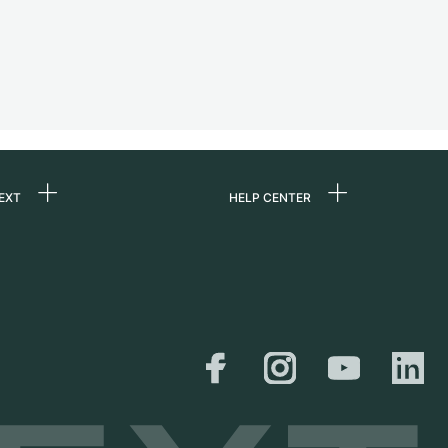
EXT
HELP CENTER
uns
FAQ
re
Service Center
e
Persönliche Abholung
zin
Versand &
Rückgaberecht
er
Größen-Leitfaden