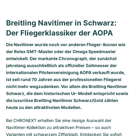
Milgauss
Damenuhren
Ronde
Professional
Formula 1
Portofino
Spirit of Big Bang
Breitling Navitimer in Schwarz:
Oyster Perpetual
Rotonde
Bentley
Grand Carrera
Portugieser
King Power
Der Fliegerklassiker der AOPA
Yacht-Master
Crash
Transocean
Gebraucht
Da Vinci
Gebraucht
Die Navitimer wurde noch vor anderen Flieger-Ikonen wie
der Rolex GMT-Master oder der Omega Speedmaster
Yacht-Master II
Pasha
Cockpit
Damenuhren
Aquatimer
entwickelt. Der markante Chronograph, der zunächst
jahrelang ausschließlich als offizieller Zeitmesser der
Sea-Dweller
Tortue
Chronospace
Spitfire
internationalen Pilotenvereinigung AOPA verkauft wurde,
ist seit rund 70 Jahren aus der professionellen Fliegerei
Sky-Dweller
Baignoire
Super Avenger
GST
nicht mehr wegzudenken. Vor allem die Breitling Navitimer
Schwarz, die dem historischen Ur-Modell entspricht sowie
Submariner
Ballon Blanc
Galactic
Vintage
die luxuriöse Breitling Navitimer Schwarz/Gold zählen
heute zu den attraktivsten Modellen.
Roadster
Montbrillant
Gebraucht
Bei CHRONEXT erhalten Sie eine riesige Auswahl der
Gebraucht
Gebraucht
Navitimer-Kollektion zu attraktiven Preisen – so auch
Varianten mit schwarzem Zifferblatt. Entdecken Sie sofort