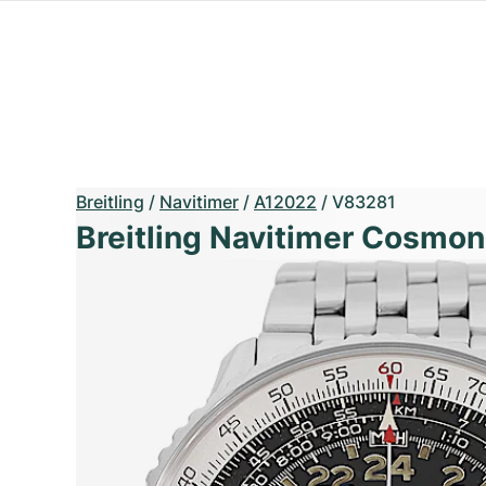
Breitling
/
Navitimer
/
A12022
/
V83281
Breitling Navitimer Cosmo