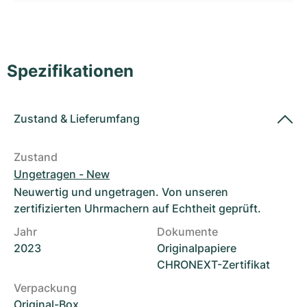
Damenuhren
Damenuhren
Spezifikationen
Zustand
&
Lieferumfang
Zustand
Ungetragen - New
Neuwertig und ungetragen. Von unseren
zertifizierten Uhrmachern auf Echtheit geprüft.
Jahr
Dokumente
2023
Originalpapiere
CHRONEXT-Zertifikat
Verpackung
Original-Box