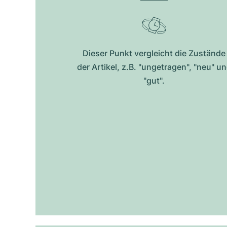
Dieser Punkt vergleicht die Zustände
der Artikel, z.B. "ungetragen", "neu" u
"gut".