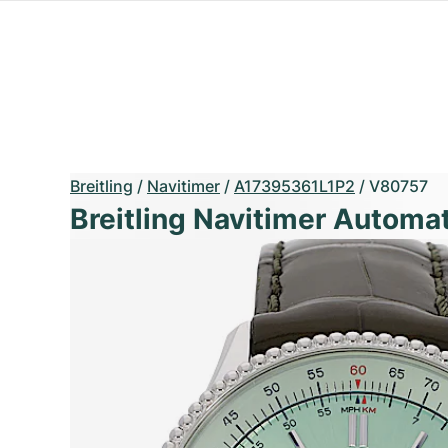
Breitling
/
Navitimer
/
A17395361L1P2
/
V80757
Breitling Navitimer Automa