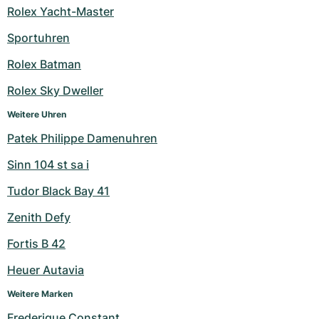
Rolex Yacht-Master
Milgauss
Damenuhren
Ronde
Professional
Formula 1
Portofino
Spirit of Big Bang
Sportuhren
Oyster Perpetual
Rotonde
Bentley
Grand Carrera
Portugieser
King Power
Rolex Batman
Yacht-Master
Crash
Transocean
Gebraucht
Da Vinci
Gebraucht
Rolex Sky Dweller
Weitere Uhren
Yacht-Master II
Pasha
Cockpit
Damenuhren
Aquatimer
Patek Philippe Damenuhren
Sea-Dweller
Tortue
Chronospace
Spitfire
Sinn 104 st sa i
Sky-Dweller
Baignoire
Super Avenger
GST
Tudor Black Bay 41
Zenith Defy
Submariner
Ballon Blanc
Galactic
Vintage
Fortis B 42
Roadster
Montbrillant
Gebraucht
Heuer Autavia
Gebraucht
Gebraucht
Weitere Marken
Frederique Constant