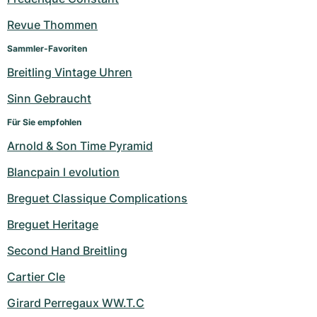
Damenuhren
Damenuhren
Revue Thommen
Sammler-Favoriten
Breitling Vintage Uhren
Sinn Gebraucht
Für Sie empfohlen
Arnold & Son Time Pyramid
Blancpain l evolution
Breguet Classique Complications
Breguet Heritage
Second Hand Breitling
Cartier Cle
Girard Perregaux WW.T.C