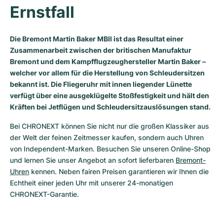
Ernstfall
Milgauss
Damenuhren
Ronde
Professional
Formula 1
Portofino
Spirit of Big Bang
Oyster Perpetual
Rotonde
Bentley
Grand Carrera
Portugieser
King Power
Die Bremont Martin Baker MBII ist das Resultat einer
Zusammenarbeit zwischen der britischen Manufaktur
Yacht-Master
Crash
Transocean
Gebraucht
Da Vinci
Gebraucht
Bremont und dem Kampfflugzeughersteller Martin Baker –
welcher vor allem für die Herstellung von Schleudersitzen
Yacht-Master II
Pasha
Cockpit
Damenuhren
Aquatimer
bekannt ist. Die Fliegeruhr mit innen liegender Lünette
verfügt über eine ausgeklügelte Stoßfestigkeit und hält den
Sea-Dweller
Tortue
Chronospace
Spitfire
Kräften bei Jetflügen und Schleudersitzauslösungen stand.
Bei CHRONEXT können Sie nicht nur die großen Klassiker aus 
Sky-Dweller
Baignoire
Super Avenger
GST
der Welt der feinen Zeitmesser kaufen, sondern auch Uhren 
von Independent-Marken. Besuchen Sie unseren Online-Shop 
Submariner
Ballon Blanc
Galactic
Vintage
und lernen Sie unser Angebot an sofort lieferbaren 
Bremont-
Uhren
 kennen. Neben fairen Preisen garantieren wir Ihnen die 
Roadster
Montbrillant
Gebraucht
Echtheit einer jeden Uhr mit unserer 24-monatigen 
CHRONEXT-Garantie.
Gebraucht
Gebraucht