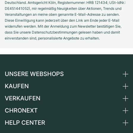
Deutschland. Amtsgericht Köln, Registernummer: HRB 121434; USt-IdNr.:
DE451441052), mir regelmäßig Neuigkeiten über Aktionen, Trends und
Veranstaltungen an meine oben genannte E-Mail-Adresse zu senden.
Diese Einwilligung kann jederzeit über den Link am Ende jeder E-Mail
widerrufen werden. Mit der Anmeldung zum Newsletter bestätigen Sie,
dass Sie unsere Datenschutzbestimmungen gelesen haben und damit
einverstanden sind, personalisierte Angebote zu erhalten.
UNSERE WEBSHOPS
KAUFEN
Deutschland
Niederlande
VERKAUFEN
Alle Luxusuhren
Österreich
Certified Pre-Owned
CHRONEXT
Uhr verkaufen
Schweiz
Vintage-Uhren
Kommission
HELP CENTER
Über uns
Frankreich
Independent Brands
Direktverkauf
Karriere
Italien