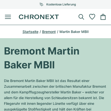
Kostenlose Lieferung
Menü
Uhr kaufen
Startseite
Bremont
Martin Baker MBII
AUSGEWÄHLTE MARKEN
AUSGEWÄHLTE MARKEN
Rolex
Cartier
Certified Pre-Owned
Bremont Martin
Omega
Tiffany
Uhr verkaufen
Baker MBII
Patek Philippe
Louis Vuitton
Alle Rolex Modelle
Schmuck
Audemars Piguet
Gebauer & Gebauer
Die Bremont Martin Baker MBII ist das Resultat einer
Top-Modelle
Alle Omega Modelle
Zusammenarbeit zwischen der britischen Manufaktur Bremont
Neuzugänge
Cartier
und dem Kampfflugzeughersteller Martin Baker – welcher vor
Van Cleef & Arpels
Top-Modelle
Alle Patek Philippe Modelle
allem für die Herstellung von Schleudersitzen bekannt ist. Die
Breitling
Service
Air-King
Fliegeruhr mit innen liegender Lünette verfügt über eine
Bvlgari
Top-Modelle
Alle Audemars Piguet Modelle
ausgeklügelte Stoßfestigkeit und hält den Kräften bei