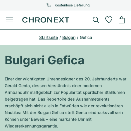
Kostenlose Lieferung
Menü
Uhr kaufen
Startseite
Bulgari
Gefica
AUSGEWÄHLTE MARKEN
AUSGEWÄHLTE MARKEN
Rolex
Cartier
Certified Pre-Owned
Bulgari Gefica
Omega
Tiffany
Uhr verkaufen
Patek Philippe
Louis Vuitton
Einer der wichtigsten Uhrendesigner des 20. Jahrhunderts war
Alle Rolex Modelle
Gérald Genta, dessen Verständnis einer modernen
Schmuck
Audemars Piguet
Gebauer & Gebauer
Armbanduhr maßgeblich zur Popularität sportlicher Stahluhren
beigetragen hat. Das Repertoire des Ausnahmetalents
Top-Modelle
Alle Omega Modelle
Neuzugänge
Cartier
erschöpft sich nicht allein in Entwürfen wie der revolutionären
Van Cleef & Arpels
Nautilus: Mit der Bulgari Gefica stellt Genta eindrucksvoll sein
Top-Modelle
Alle Patek Philippe Modelle
Breitling
Service
Air-King
Können unter Beweis – eine markante Uhr mit
Bvlgari
Wiedererkennungsgarantie.
Top-Modelle
Alle Audemars Piguet Modelle