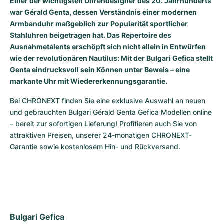
Einer der wichtigsten Uhrendesigner des 20. Jahrhunderts
war Gérald Genta, dessen Verständnis einer modernen
Milgauss
Damenuhren
Ronde
Professional
Formula 1
Portofino
Spirit of Big Bang
Armbanduhr maßgeblich zur Popularität sportlicher
Stahluhren beigetragen hat. Das Repertoire des
Oyster Perpetual
Rotonde
Bentley
Grand Carrera
Portugieser
King Power
Ausnahmetalents erschöpft sich nicht allein in Entwürfen
wie der revolutionären Nautilus: Mit der Bulgari Gefica stellt
Yacht-Master
Crash
Transocean
Gebraucht
Da Vinci
Gebraucht
Genta eindrucksvoll sein Können unter Beweis – eine
markante Uhr mit Wiedererkennungsgarantie.
Yacht-Master II
Pasha
Cockpit
Damenuhren
Aquatimer
Bei CHRONEXT finden Sie eine exklusive Auswahl an neuen 
Sea-Dweller
Tortue
Chronospace
Spitfire
und gebrauchten Bulgari Gérald Genta Gefica Modellen online 
– bereit zur sofortigen Lieferung! Profitieren auch Sie von 
Sky-Dweller
Baignoire
Super Avenger
GST
attraktiven Preisen, unserer 24-monatigen CHRONEXT-
Garantie sowie kostenlosem Hin- und Rückversand.
Submariner
Ballon Blanc
Galactic
Vintage
Roadster
Montbrillant
Gebraucht
Gebraucht
Gebraucht
Bulgari Gefica