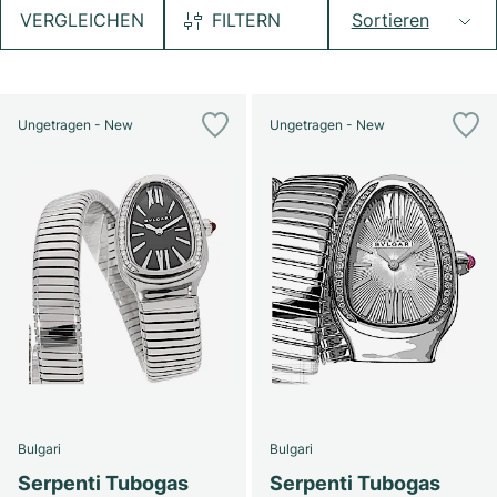
Tudor
Cellini
Seamaster
Magazin
VERGLEICHEN
FILTERN
Sortieren
Alle Armbänder
Top-Modelle
All Cartier Modelle
TAG Heuer
Cosmograph Daytona
Planet Ocean
Nautilus
Sale
Top-Modelle
Alle Breitling Modelle
IWC
Date
Aqua Terra
Complications
Royal Oak
Ungetragen - New
Ungetragen - New
Top-Modelle
Alle Tudor Modelle
Hublot
Datejust
De Ville
Aquanaut
Royal Oak Offshore
Santos
Top-Modelle
Alle TAG Heuer Modelle
Datejust II
Constellation
Grand Complications
Jules Audemars
Ballon Bleu
Navitimer
KATEGORIEN
Top-Modelle
Alle IWC Modelle
Alle Luxusuhrenmarken
Day-Date
Speedmaster
Calatrava
Millenary
Clé
Superocean
Black Bay
Top-Modelle
Alle Hublot Modelle
Vintage-Uhren
Explorer
Gebraucht
Twenty 4
Tank
Chronomat
Pelagos
Aquaracer
Top-Modelle
Gebrauchte Uhren
Explorer II
Damenuhren
Gondolo
Panthère
Premier
Gebraucht
Carrera
Big Pilot
Herrenuhren
GMT-Master
Golden Ellipse
Calibre
Avenger
Damenuhren
Monaco
Pilot's Watch
Big Bang
Bulgari
Bulgari
Damenuhren
Lady-Datejust
Gebraucht
Drive
Colt
Heritage
Link
Ingenieur
Classic Fusion
Serpenti Tubogas
Serpenti Tubogas