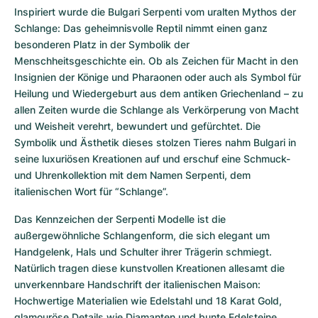
Inspiriert wurde die Bulgari Serpenti vom uralten Mythos der 
Schlange: Das geheimnisvolle Reptil nimmt einen ganz 
besonderen Platz in der Symbolik der 
Menschheitsgeschichte ein. Ob als Zeichen für Macht in den 
Insignien der Könige und Pharaonen oder auch als Symbol für 
Heilung und Wiedergeburt aus dem antiken Griechenland – zu 
allen Zeiten wurde die Schlange als Verkörperung von Macht 
und Weisheit verehrt, bewundert und gefürchtet. Die 
Symbolik und Ästhetik dieses stolzen Tieres nahm Bulgari in 
seine luxuriösen Kreationen auf und erschuf eine Schmuck- 
und Uhrenkollektion mit dem Namen Serpenti, dem 
italienischen Wort für “Schlange”.
Das Kennzeichen der Serpenti Modelle ist die 
außergewöhnliche Schlangenform, die sich elegant um 
Handgelenk, Hals und Schulter ihrer Trägerin schmiegt. 
Natürlich tragen diese kunstvollen Kreationen allesamt die 
unverkennbare Handschrift der italienischen Maison: 
Hochwertige Materialien wie Edelstahl und 18 Karat Gold, 
glamouröse Details wie Diamanten und bunte Edelsteine 