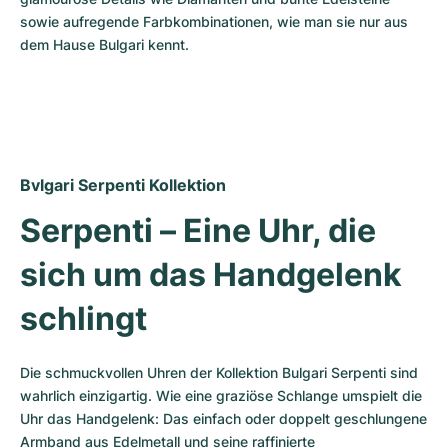
sowie aufregende Farbkombinationen, wie man sie nur aus 
dem Hause Bulgari kennt.
Bvlgari Serpenti Kollektion
Serpenti – Eine Uhr, die 
sich um das Handgelenk 
schlingt
Die schmuckvollen Uhren der Kollektion Bulgari Serpenti sind 
wahrlich einzigartig. Wie eine graziöse Schlange umspielt die 
Uhr das Handgelenk: Das einfach oder doppelt geschlungene 
Armband aus Edelmetall und seine raffinierte 