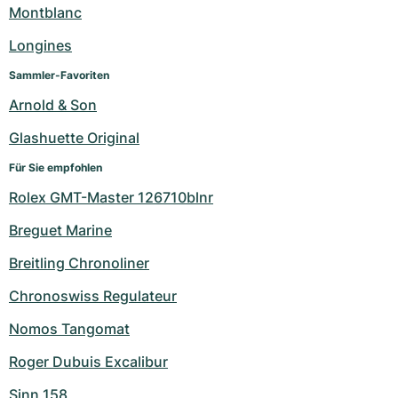
Montblanc
Longines
Sammler-Favoriten
Arnold & Son
Glashuette Original
Für Sie empfohlen
Rolex GMT-Master 126710blnr
Breguet Marine
Breitling Chronoliner
Chronoswiss Regulateur
Nomos Tangomat
Roger Dubuis Excalibur
Sinn 158