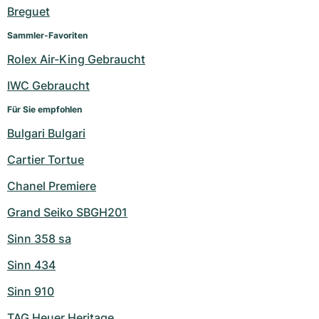
Damenuhren
Damenuhren
Breguet
Sammler-Favoriten
Rolex Air-King Gebraucht
IWC Gebraucht
Für Sie empfohlen
Bulgari Bulgari
Cartier Tortue
Chanel Premiere
Grand Seiko SBGH201
Sinn 358 sa
Sinn 434
Sinn 910
TAG Heuer Heritage