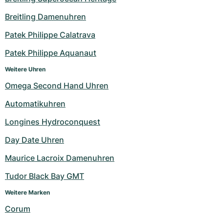
Milgauss
Damenuhren
Ronde
Professional
Formula 1
Portofino
Spirit of Big Bang
Breitling Damenuhren
Patek Philippe Calatrava
Oyster Perpetual
Rotonde
Bentley
Grand Carrera
Portugieser
King Power
Patek Philippe Aquanaut
Yacht-Master
Crash
Transocean
Gebraucht
Da Vinci
Gebraucht
Weitere Uhren
Yacht-Master II
Pasha
Cockpit
Damenuhren
Aquatimer
Omega Second Hand Uhren
Automatikuhren
Sea-Dweller
Tortue
Chronospace
Spitfire
Longines Hydroconquest
Sky-Dweller
Baignoire
Super Avenger
GST
Day Date Uhren
Submariner
Ballon Blanc
Galactic
Vintage
Maurice Lacroix Damenuhren
Roadster
Montbrillant
Gebraucht
Tudor Black Bay GMT
Weitere Marken
Gebraucht
Gebraucht
Corum