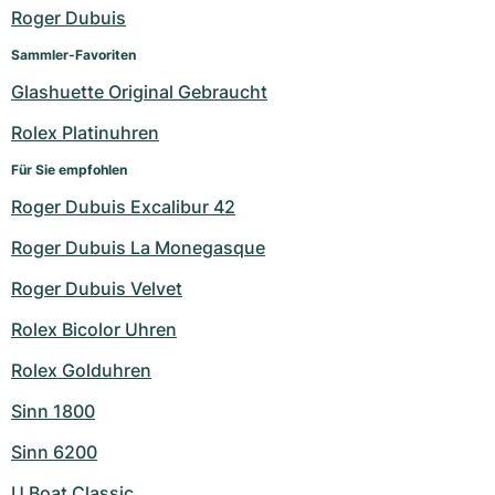
Damenuhren
Damenuhren
Roger Dubuis
Sammler-Favoriten
Glashuette Original Gebraucht
Rolex Platinuhren
Für Sie empfohlen
Roger Dubuis Excalibur 42
Roger Dubuis La Monegasque
Roger Dubuis Velvet
Rolex Bicolor Uhren
Rolex Golduhren
Sinn 1800
Sinn 6200
U Boat Classic