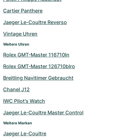
Milgauss
Damenuhren
Ronde
Professional
Formula 1
Portofino
Spirit of Big Bang
Cartier Panthere
Jaeger Le-Coultre Reverso
Oyster Perpetual
Rotonde
Bentley
Grand Carrera
Portugieser
King Power
Vintage Uhren
Yacht-Master
Crash
Transocean
Gebraucht
Da Vinci
Gebraucht
Weitere Uhren
Yacht-Master II
Pasha
Cockpit
Damenuhren
Aquatimer
Rolex GMT-Master 116710ln
Rolex GMT-Master 126710blro
Sea-Dweller
Tortue
Chronospace
Spitfire
Breitling Navitimer Gebraucht
Sky-Dweller
Baignoire
Super Avenger
GST
Chanel J12
Submariner
Ballon Blanc
Galactic
Vintage
IWC Pilot's Watch
Roadster
Montbrillant
Gebraucht
Jaeger Le-Coultre Master Control
Weitere Marken
Gebraucht
Gebraucht
Jaeger Le-Coultre