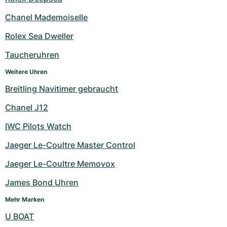
Milgauss
Damenuhren
Ronde
Professional
Formula 1
Portofino
Spirit of Big Bang
Chanel Mademoiselle
Rolex Sea Dweller
Oyster Perpetual
Rotonde
Bentley
Grand Carrera
Portugieser
King Power
Taucheruhren
Yacht-Master
Crash
Transocean
Gebraucht
Da Vinci
Gebraucht
Weitere Uhren
Yacht-Master II
Pasha
Cockpit
Damenuhren
Aquatimer
Breitling Navitimer gebraucht
Chanel J12
Sea-Dweller
Tortue
Chronospace
Spitfire
IWC Pilots Watch
Sky-Dweller
Baignoire
Super Avenger
GST
Jaeger Le-Coultre Master Control
Submariner
Ballon Blanc
Galactic
Vintage
Jaeger Le-Coultre Memovox
Roadster
Montbrillant
Gebraucht
James Bond Uhren
Mehr Marken
Gebraucht
Gebraucht
U BOAT