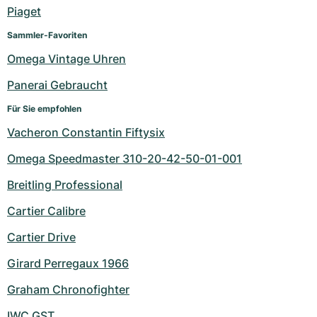
Damenuhren
Damenuhren
Piaget
Sammler-Favoriten
Omega Vintage Uhren
Panerai Gebraucht
Für Sie empfohlen
Vacheron Constantin Fiftysix
Omega Speedmaster 310-20-42-50-01-001
Breitling Professional
Cartier Calibre
Cartier Drive
Girard Perregaux 1966
Graham Chronofighter
IWC GST