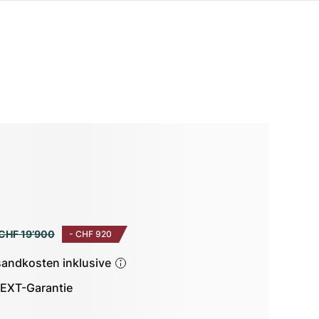
CHF 19’900
-
CHF 920
sandkosten inklusive
EXT-Garantie