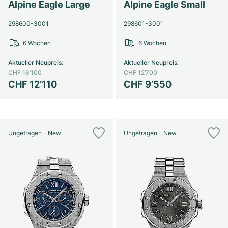
Damenuhren
Damenuhren
Alpine Eagle Large
Alpine Eagle Small
298600-3001
298601-3001
6 Wochen
6 Wochen
Aktueller Neupreis
:
Aktueller Neupreis
:
CHF 16’100
CHF 12’700
CHF 12’110
CHF 9’550
Ungetragen - New
Ungetragen - New