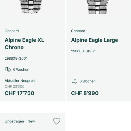
Chopard
Chopard
Alpine Eagle XL
Alpine Eagle Large
Chrono
298600-3002
298609-3001
6 Wochen
Aktueller Neupreis
:
6 Wochen
CHF 23’600
CHF 17’750
CHF 8’990
Ungetragen - New