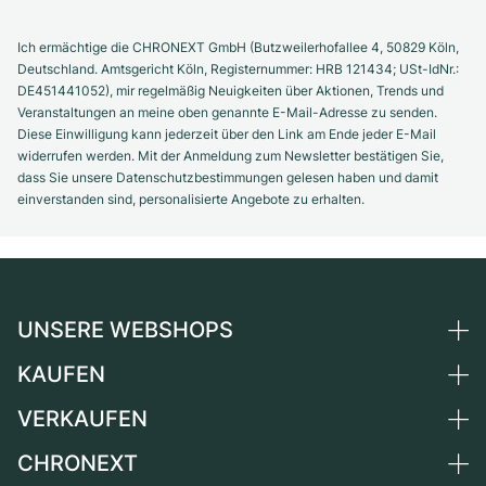
Ich ermächtige die CHRONEXT GmbH (Butzweilerhofallee 4, 50829 Köln,
Deutschland. Amtsgericht Köln, Registernummer: HRB 121434; USt-IdNr.:
DE451441052), mir regelmäßig Neuigkeiten über Aktionen, Trends und
Veranstaltungen an meine oben genannte E-Mail-Adresse zu senden.
Diese Einwilligung kann jederzeit über den Link am Ende jeder E-Mail
widerrufen werden. Mit der Anmeldung zum Newsletter bestätigen Sie,
dass Sie unsere Datenschutzbestimmungen gelesen haben und damit
einverstanden sind, personalisierte Angebote zu erhalten.
UNSERE WEBSHOPS
KAUFEN
Deutschland
Niederlande
VERKAUFEN
Alle Luxusuhren
Österreich
Certified Pre-Owned
CHRONEXT
Uhr verkaufen
Schweiz
Vintage-Uhren