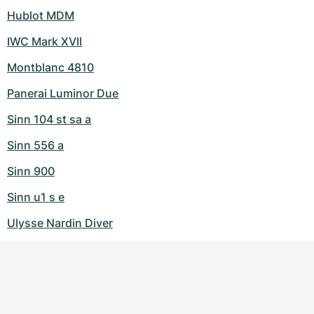
Hublot MDM
IWC Mark XVII
Montblanc 4810
Panerai Luminor Due
Sinn 104 st sa a
Sinn 556 a
Sinn 900
Sinn u1 s e
Ulysse Nardin Diver