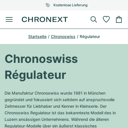
Kostenlose Lieferung
Menü
Uhr kaufen
Startseite
Chronoswiss
Régulateur
AUSGEWÄHLTE MARKEN
AUSGEWÄHLTE MARKEN
Rolex
Cartier
Certified Pre-Owned
Chronoswiss
Omega
Tiffany
Uhr verkaufen
Régulateur
Patek Philippe
Louis Vuitton
Alle Rolex Modelle
Schmuck
Audemars Piguet
Gebauer & Gebauer
Die Manufaktur Chronoswiss wurde 1981 in München
Top-Modelle
Alle Omega Modelle
gegründet und fokussiert sich seitdem auf anspruchsvolle
Neuzugänge
Cartier
Zeitmesser für Liebhaber und Kenner in Kleinserie. Der
Van Cleef & Arpels
Top-Modelle
Alle Patek Philippe Modelle
Chronoswiss Regulateur ist das bekannteste Modell des in
Breitling
Service
Air-King
Luzern ansässigen Unternehmens. Während die älteren
Bvlgari
Top-Modelle
Alle Audemars Piguet Modelle
Regulateur-Modelle über ein äußerst klassisches