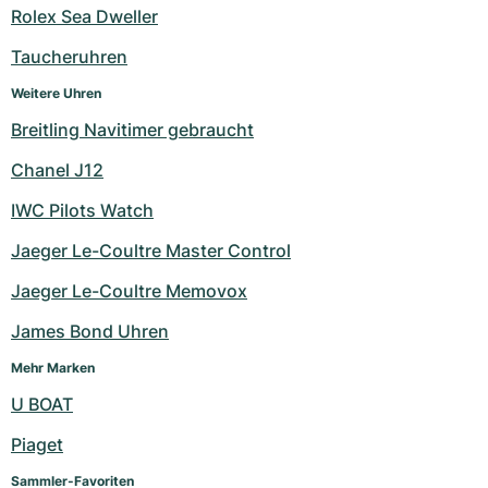
Rolex Sea Dweller
Milgauss
Damenuhren
Ronde
Professional
Formula 1
Portofino
Spirit of Big Bang
Taucheruhren
Oyster Perpetual
Rotonde
Bentley
Grand Carrera
Portugieser
King Power
Weitere Uhren
Breitling Navitimer gebraucht
Yacht-Master
Crash
Transocean
Gebraucht
Da Vinci
Gebraucht
Chanel J12
Yacht-Master II
Pasha
Cockpit
Damenuhren
Aquatimer
IWC Pilots Watch
Sea-Dweller
Tortue
Chronospace
Spitfire
Jaeger Le-Coultre Master Control
Sky-Dweller
Baignoire
Super Avenger
GST
Jaeger Le-Coultre Memovox
James Bond Uhren
Submariner
Ballon Blanc
Galactic
Vintage
Mehr Marken
Roadster
Montbrillant
Gebraucht
U BOAT
Gebraucht
Gebraucht
Piaget
Sammler-Favoriten