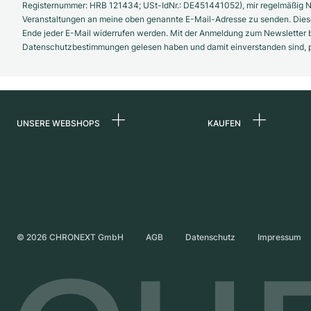
Registernummer: HRB 121434; USt-IdNr.: DE451441052), mir regelmäßig N
Veranstaltungen an meine oben genannte E-Mail-Adresse zu senden. Diese
Ende jeder E-Mail widerrufen werden. Mit der Anmeldung zum Newsletter b
Datenschutzbestimmungen gelesen haben und damit einverstanden sind, pe
UNSERE WEBSHOPS
KAUFEN
Deutschland
Alle Luxusuhren
Niederlande
Certified Pre-Owne
Österreich
Vintage-Uhren
Schweiz
Independent Brand
©
2026
CHRONEXT GmbH
AGB
Datenschutz
Impressum
Frankreich
Italien
Vereinigtes Königreich