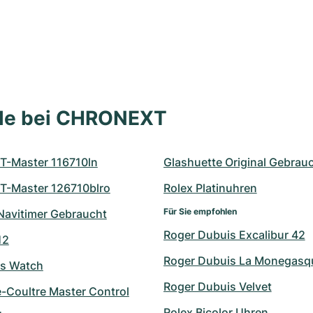
lle bei CHRONEXT
T-Master 116710ln
Glashuette Original Gebrau
T-Master 126710blro
Rolex Platinuhren
Für Sie empfohlen
 Navitimer Gebraucht
Roger Dubuis Excalibur 42
12
Roger Dubuis La Monegasq
's Watch
Roger Dubuis Velvet
e-Coultre Master Control
Rolex Bicolor Uhren