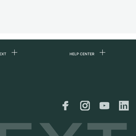
EXT
HELP CENTER
uns
FAQ
re
Service Center
e
Persönliche Abholung
zin
Versand &
Rückgaberecht
er
Größen-Leitfaden