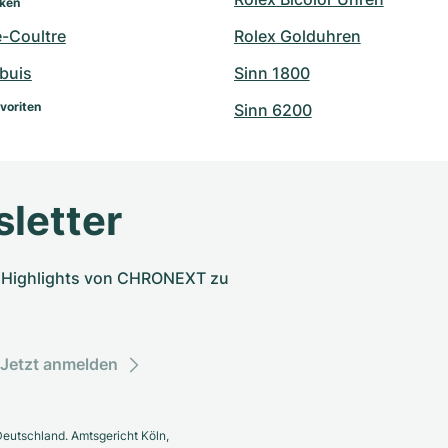
rken
e-Coultre
Rolex Golduhren
buis
Sinn 1800
voriten
Sinn 6200
letter
nd Highlights von CHRONEXT zu
Jetzt anmelden
eutschland. Amtsgericht Köln,