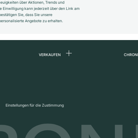
euigkeiten über Aktionen, Trends und
 Einwilligung kann jederzeit über den Link am
estätigen Sie, dass Sie unsere
rsonalisierte Angebote zu erhalten.
VERKAUFEN
CHRON
Uhr verkaufen
Über 
d
Kommission
Karrie
Direktverkauf
Press
s
Inzahlungnahme
Maga
Einstellungen für die Zustimmung
Partn