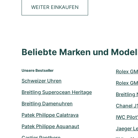
WEITER EINKAUFEN
Beliebte Marken und Mode
Unsere Bestseller
Rolex GM
Schweizer Uhren
Rolex GM
Breitling Superocean Heritage
Breitling
Breitling Damenuhren
Chanel J
Patek Philippe Calatrava
IWC Pilot
Patek Philippe Aquanaut
Jaeger L
Cartier Panthere