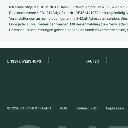
Ich ermächtige die CHRONEXT GmbH (Butzweilerhofallee 4, 50829 Köln, D
Registernummer: HRB 121434; USt-IdNr.: DE451441052), mir regelmäßig N
Veranstaltungen an meine oben genannte E-Mail-Adresse zu senden. Diese
Ende jeder E-Mail widerrufen werden. Mit der Anmeldung zum Newsletter b
Datenschutzbestimmungen gelesen haben und damit einverstanden sind, pe
UNSERE WEBSHOPS
KAUFEN
Deutschland
Alle Luxusuhren
Niederlande
Certified Pre-Owne
Österreich
Vintage-Uhren
Schweiz
Independent Brand
©
2026
CHRONEXT GmbH
AGB
Datenschutz
Impressum
Frankreich
Italien