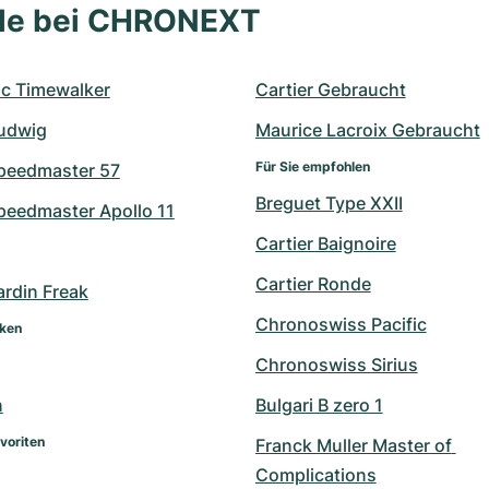
lle bei CHRONEXT
c Timewalker
Cartier Gebraucht
udwig
Maurice Lacroix Gebraucht
Für Sie empfohlen
peedmaster 57
Breguet Type XXII
eedmaster Apollo 11
Cartier Baignoire
Cartier Ronde
ardin Freak
Chronoswiss Pacific
rken
Chronoswiss Sirius
n
Bulgari B zero 1
voriten
Franck Muller Master of 
Complications