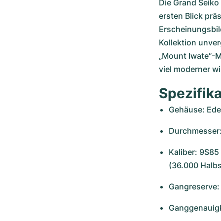
Die Grand Seiko 
ersten Blick prä
Erscheinungsbild
Kollektion unve
„Mount Iwate“-Mu
viel moderner wi
Spezifik
Gehäuse: Ede
Durchmesser: 
Kaliber: 9S85
(36.000 Halb
Gangreserve:
Ganggenauigk