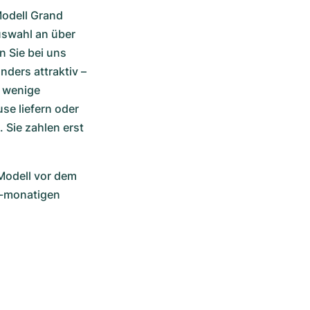
odell Grand 
swahl an über 
 Sie bei uns 
ers attraktiv – 
 wenige 
e liefern oder 
Sie zahlen erst 
odell vor dem 
4-monatigen 