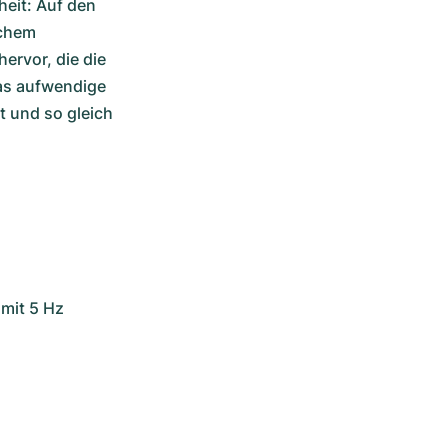
eit: Auf den 
chem 
ervor, die die 
as aufwendige 
t und so gleich 
mit 5 Hz 