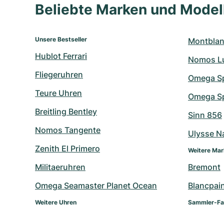
Beliebte Marken und Mode
Unsere Bestseller
Montblan
Hublot Ferrari
Nomos L
Fliegeruhren
Omega S
Teure Uhren
Omega Sp
Breitling Bentley
Sinn 856
Nomos Tangente
Ulysse N
Zenith El Primero
Weitere Ma
Militaeruhren
Bremont
Omega Seamaster Planet Ocean
Blancpai
Weitere Uhren
Sammler-Fa