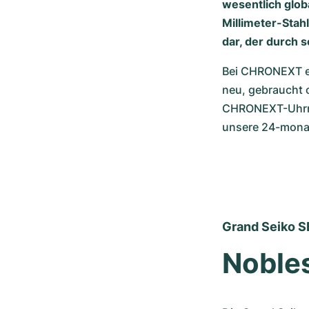
wesentlich globa
Millimeter-Stah
dar, der durch s
Bei CHRONEXT er
neu, gebraucht o
CHRONEXT-Uhrmac
unsere 24-monat
Grand Seiko 
Nobles