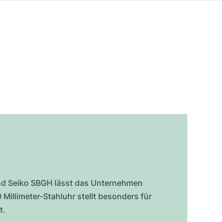
rand Seiko SBGH lässt das Unternehmen
 Millimeter-Stahluhr stellt besonders für
t.