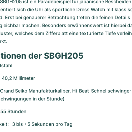
SBGH205 ist ein Paradebeispiel für japanische Bescheidenh
sentiert sich die Uhr als sportliche Dress Watch mit klassis
. Erst bei genauerer Betrachtung treten die feinen Details h
rgleichbar machen. Besonders erwähnenswert ist hierbei d
ster, welches dem Zifferblatt eine texturierte Tiefe verleih
rkt.
ationen der SBGH205
lstahl
40,2 Millimeter
 Grand Seiko Manufakturkaliber, Hi-Beat-Schnellschwinger 
schwingungen in der Stunde)
 55 Stunden
eit: -3 bis +5 Sekunden pro Tag