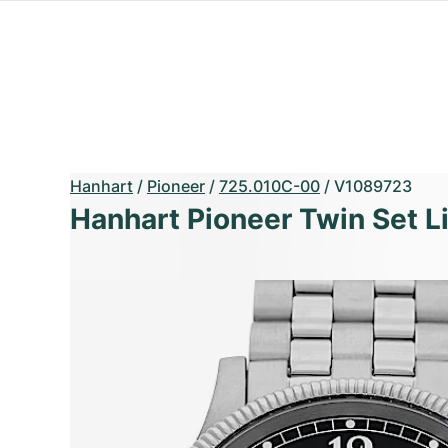
Hanhart
/
Pioneer
/
725.010C-00
/
V1089723
Hanhart Pioneer Twin Set Li