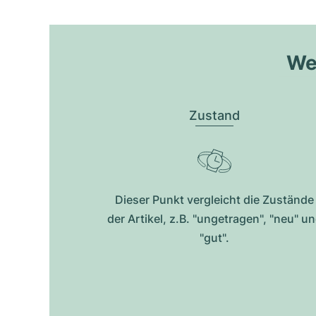
Wel
Zustand
Dieser Punkt vergleicht die Zustände
der Artikel, z.B. "ungetragen", "neu" u
"gut".