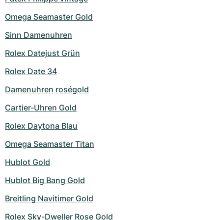
Milgauss
Damenuhren
Ronde
Professional
Formula 1
Portofino
Spirit of Big Bang
Omega Seamaster Gold
Sinn Damenuhren
Oyster Perpetual
Rotonde
Bentley
Grand Carrera
Portugieser
King Power
Rolex Datejust Grün
Yacht-Master
Crash
Transocean
Gebraucht
Da Vinci
Gebraucht
Rolex Date 34
Yacht-Master II
Pasha
Cockpit
Damenuhren
Aquatimer
Damenuhren roségold
Sea-Dweller
Tortue
Chronospace
Spitfire
Cartier-Uhren Gold
Rolex Daytona Blau
Sky-Dweller
Baignoire
Super Avenger
GST
Omega Seamaster Titan
Submariner
Ballon Blanc
Galactic
Vintage
Hublot Gold
Roadster
Montbrillant
Gebraucht
Hublot Big Bang Gold
Breitling Navitimer Gold
Gebraucht
Gebraucht
Rolex Sky-Dweller Rose Gold