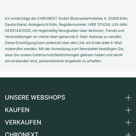
Ich ermächtige die CHRONEXT GmbH (Butzweilerhofallee 4, 50829 Köln,
Deutschland. Amtsgericht Köln, Registernummer: HRB 121434; USt-IdNr.:
DE451441052), mir regelmäßig Neuigkeiten über Aktionen, Trends und
Veranstaltungen an meine oben genannte E-Mail-Adresse zu senden.
Diese Einwilligung kann jederzeit über den Link am Ende jeder E-Mail
widerrufen werden. Mit der Anmeldung zum Newsletter bestätigen Sie,
dass Sie unsere Datenschutzbestimmungen gelesen haben und damit
einverstanden sind, personalisierte Angebote zu erhalten.
UNSERE WEBSHOPS
KAUFEN
Deutschland
Niederlande
VERKAUFEN
Alle Luxusuhren
Österreich
Certified Pre-Owned
CHRONEXT
Uhr verkaufen