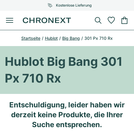
Kostenlose Lieferung
Menü
Uhr kaufen
Startseite
Hublot
Big Bang
301 Px 710 Rx
AUSGEWÄHLTE MARKEN
AUSGEWÄHLTE MARKEN
Rolex
Cartier
Certified Pre-Owned
Hublot Big Bang 301
Omega
Tiffany
Uhr verkaufen
Px 710 Rx
Patek Philippe
Louis Vuitton
Alle Rolex Modelle
Schmuck
Audemars Piguet
Gebauer & Gebauer
Top-Modelle
Alle Omega Modelle
Entschuldigung, leider haben wir
Neuzugänge
Cartier
derzeit keine Produkte, die Ihrer
Van Cleef & Arpels
Top-Modelle
Alle Patek Philippe Modelle
Breitling
Service
Air-King
Suche entsprechen.
Bvlgari
Top-Modelle
Alle Audemars Piguet Modelle