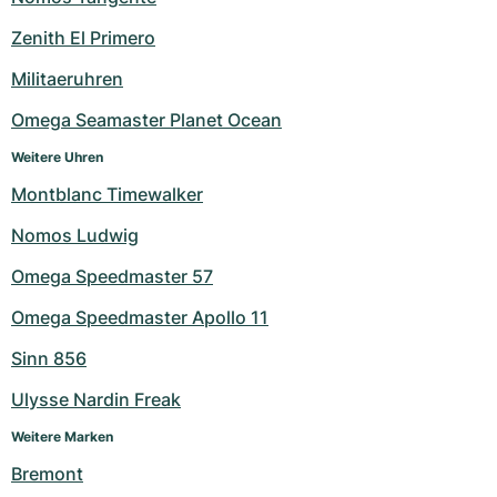
Milgauss
Damenuhren
Ronde
Professional
Formula 1
Portofino
Spirit of Big Bang
Zenith El Primero
Militaeruhren
Oyster Perpetual
Rotonde
Bentley
Grand Carrera
Portugieser
King Power
Omega Seamaster Planet Ocean
Yacht-Master
Crash
Transocean
Gebraucht
Da Vinci
Gebraucht
Weitere Uhren
Yacht-Master II
Pasha
Cockpit
Damenuhren
Aquatimer
Montblanc Timewalker
Nomos Ludwig
Sea-Dweller
Tortue
Chronospace
Spitfire
Omega Speedmaster 57
Sky-Dweller
Baignoire
Super Avenger
GST
Omega Speedmaster Apollo 11
Submariner
Ballon Blanc
Galactic
Vintage
Sinn 856
Roadster
Montbrillant
Gebraucht
Ulysse Nardin Freak
Weitere Marken
Gebraucht
Gebraucht
Bremont