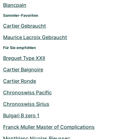
Damenuhren
Damenuhren
Blancpain
Sammler-Favoriten
Cartier Gebraucht
Maurice Lacroix Gebraucht
Für Sie empfohlen
Breguet Type XXII
Cartier Baignoire
Cartier Ronde
Chronoswiss Pacific
Chronoswiss Sirius
Bulgari B zero 1
Franck Muller Master of Complications
Montblanc Nicolas Rieussec