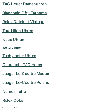
TAG Heuer Damenuhren
Milgauss
Damenuhren
Ronde
Professional
Formula 1
Portofino
Spirit of Big Bang
Blancpain Fifty Fathoms
Oyster Perpetual
Rotonde
Bentley
Grand Carrera
Portugieser
King Power
Rolex Datejust Vintage
Yacht-Master
Crash
Transocean
Gebraucht
Da Vinci
Gebraucht
Tourbillon Uhren
Neue Uhren
Yacht-Master II
Pasha
Cockpit
Damenuhren
Aquatimer
Weitere Uhren
Sea-Dweller
Tortue
Chronospace
Spitfire
Tachymeter Uhren
Sky-Dweller
Baignoire
Super Avenger
GST
Gebraucht TAG Heuer
Jaeger Le-Coultre Master
Submariner
Ballon Blanc
Galactic
Vintage
Jaeger Le-Coultre Polaris
Roadster
Montbrillant
Gebraucht
Nomos Tetra
Gebraucht
Gebraucht
Rolex Coke