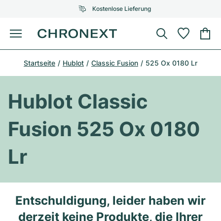
Kostenlose Lieferung
Menü
Uhr kaufen
Startseite
Hublot
Classic Fusion
525 Ox 0180 Lr
AUSGEWÄHLTE MARKEN
AUSGEWÄHLTE MARKEN
Rolex
Cartier
Certified Pre-Owned
Hublot Classic
Omega
Tiffany
Uhr verkaufen
Fusion 525 Ox 0180
Patek Philippe
Louis Vuitton
Alle Rolex Modelle
Schmuck
Lr
Audemars Piguet
Gebauer & Gebauer
Top-Modelle
Alle Omega Modelle
Neuzugänge
Cartier
Van Cleef & Arpels
Top-Modelle
Alle Patek Philippe Modelle
Entschuldigung, leider haben wir
Breitling
Service
Air-King
Bvlgari
Top-Modelle
Alle Audemars Piguet Modelle
derzeit keine Produkte, die Ihrer