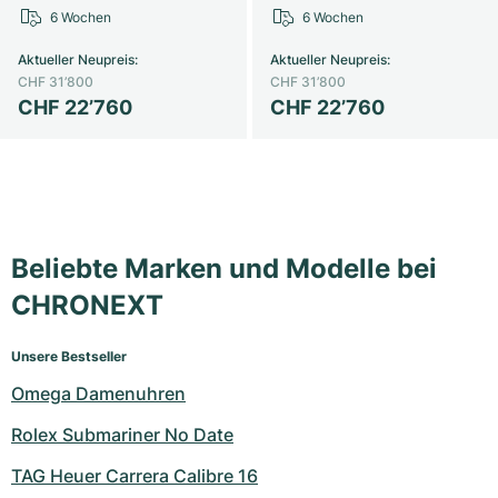
6 Wochen
6 Wochen
Milgauss
Damenuhren
Ronde
Professional
Formula 1
Portofino
Spirit of Big Bang
Aktueller Neupreis
:
Aktueller Neupreis
:
CHF 31’800
CHF 31’800
Oyster Perpetual
Rotonde
Bentley
Grand Carrera
Portugieser
King Power
CHF 22’760
CHF 22’760
Yacht-Master
Crash
Transocean
Gebraucht
Da Vinci
Gebraucht
Yacht-Master II
Pasha
Cockpit
Damenuhren
Aquatimer
Sea-Dweller
Tortue
Chronospace
Spitfire
Beliebte Marken und Modelle bei
Sky-Dweller
Baignoire
Super Avenger
GST
CHRONEXT
Submariner
Ballon Blanc
Galactic
Vintage
Unsere Bestseller
Omega Damenuhren
Roadster
Montbrillant
Gebraucht
Rolex Submariner No Date
Gebraucht
Gebraucht
TAG Heuer Carrera Calibre 16