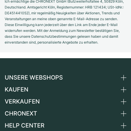
Ich ermächtige die CHRONEXT GmbH (Butzweilerhofallee 4, 50829 Köln,
Deutschland. Amtsgericht Köln, Registernummer: HRB 121434; USt-IdNr.:
DE451441052), mir regelmäßig Neuigkeiten über Aktionen, Trends und
Veranstaltungen an meine oben genannte E-Mail-Adresse zu senden.
Diese Einwilligung kann jederzeit über den Link am Ende jeder E-Mail
widerrufen werden. Mit der Anmeldung zum Newsletter bestätigen Sie,
dass Sie unsere Datenschutzbestimmungen gelesen haben und damit
einverstanden sind, personalisierte Angebote zu erhalten.
UNSERE WEBSHOPS
KAUFEN
Deutschland
Niederlande
VERKAUFEN
Alle Luxusuhren
Österreich
Certified Pre-Owned
CHRONEXT
Uhr verkaufen
Schweiz
Vintage-Uhren
Kommission
HELP CENTER
Über uns
Frankreich
Independent Brands
Direktverkauf