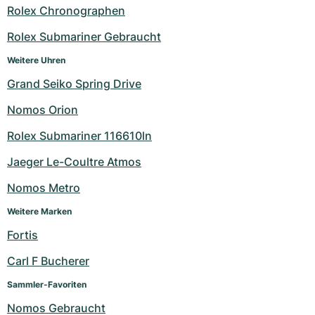
Rolex Chronographen
Milgauss
Damenuhren
Ronde
Professional
Formula 1
Portofino
Spirit of Big Bang
Rolex Submariner Gebraucht
Oyster Perpetual
Rotonde
Bentley
Grand Carrera
Portugieser
King Power
Weitere Uhren
Grand Seiko Spring Drive
Yacht-Master
Crash
Transocean
Gebraucht
Da Vinci
Gebraucht
Nomos Orion
Yacht-Master II
Pasha
Cockpit
Damenuhren
Aquatimer
Rolex Submariner 116610ln
Sea-Dweller
Tortue
Chronospace
Spitfire
Jaeger Le-Coultre Atmos
Sky-Dweller
Baignoire
Super Avenger
GST
Nomos Metro
Weitere Marken
Submariner
Ballon Blanc
Galactic
Vintage
Fortis
Roadster
Montbrillant
Gebraucht
Carl F Bucherer
Gebraucht
Gebraucht
Sammler-Favoriten
Nomos Gebraucht