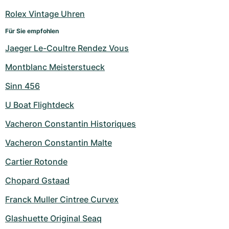
Damenuhren
Damenuhren
Rolex Vintage Uhren
Für Sie empfohlen
Jaeger Le-Coultre Rendez Vous
Montblanc Meisterstueck
Sinn 456
U Boat Flightdeck
Vacheron Constantin Historiques
Vacheron Constantin Malte
Cartier Rotonde
Chopard Gstaad
Franck Muller Cintree Curvex
Glashuette Original Seaq