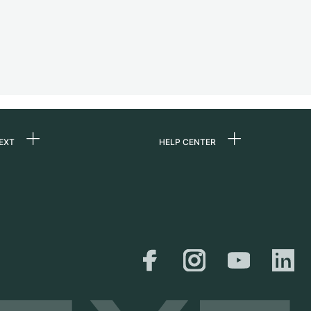
EXT
HELP CENTER
uns
FAQ
re
Service Center
e
Persönliche Abholung
zin
Versand &
Rückgaberecht
er
Größen-Leitfaden