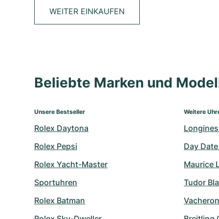
WEITER EINKAUFEN
Beliebte Marken und Mode
Unsere Bestseller
Weitere Uhr
Rolex Daytona
Longines
Rolex Pepsi
Day Date
Rolex Yacht-Master
Maurice 
Sportuhren
Tudor Bl
Rolex Batman
Vacheron
Rolex Sky-Dweller
Breitling