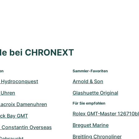
lle bei CHRONEXT
en
Sammler-Favoriten
 Hydroconquest
Arnold & Son
 Uhren
Glashuette Original
Für Sie empfohlen
Lacroix Damenuhren
Rolex GMT-Master 126710bl
ack Bay GMT
Breguet Marine
 Constantin Overseas
Breitling Chronoliner
 Gebraucht