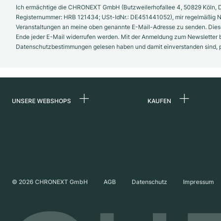
Ich ermächtige die CHRONEXT GmbH (Butzweilerhofallee 4, 50829 Köln, D
Registernummer: HRB 121434; USt-IdNr.: DE451441052), mir regelmäßig N
Veranstaltungen an meine oben genannte E-Mail-Adresse zu senden. Diese
Ende jeder E-Mail widerrufen werden. Mit der Anmeldung zum Newsletter b
Datenschutzbestimmungen gelesen haben und damit einverstanden sind, pe
UNSERE WEBSHOPS
KAUFEN
Deutschland
Alle Luxusuhren
Niederlande
Certified Pre-Owne
Österreich
Vintage-Uhren
Schweiz
Independent Brand
©
2026
CHRONEXT GmbH
AGB
Datenschutz
Impressum
Frankreich
Italien