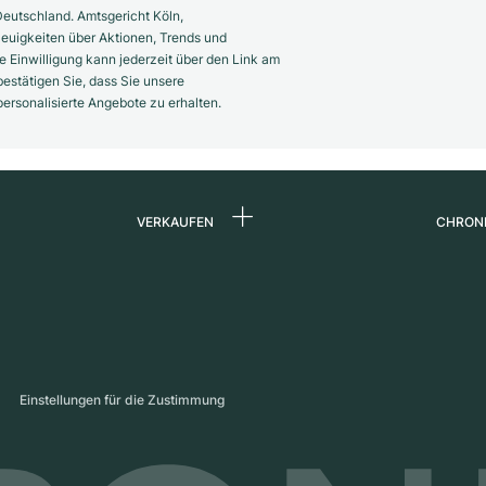
eutschland. Amtsgericht Köln,
euigkeiten über Aktionen, Trends und
 Einwilligung kann jederzeit über den Link am
estätigen Sie, dass Sie unsere
rsonalisierte Angebote zu erhalten.
VERKAUFEN
CHRON
Uhr verkaufen
Über 
d
Kommission
Karrie
Direktverkauf
Press
s
Inzahlungnahme
Maga
Einstellungen für die Zustimmung
Partn