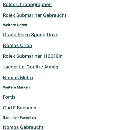
Rolex Chronographen
Milgauss
Damenuhren
Ronde
Professional
Formula 1
Portofino
Spirit of Big Bang
Rolex Submariner Gebraucht
Oyster Perpetual
Rotonde
Bentley
Grand Carrera
Portugieser
King Power
Weitere Uhren
Grand Seiko Spring Drive
Yacht-Master
Crash
Transocean
Gebraucht
Da Vinci
Gebraucht
Nomos Orion
Yacht-Master II
Pasha
Cockpit
Damenuhren
Aquatimer
Rolex Submariner 116610ln
Sea-Dweller
Tortue
Chronospace
Spitfire
Jaeger Le-Coultre Atmos
Sky-Dweller
Baignoire
Super Avenger
GST
Nomos Metro
Weitere Marken
Submariner
Ballon Blanc
Galactic
Vintage
Fortis
Roadster
Montbrillant
Gebraucht
Carl F Bucherer
Gebraucht
Gebraucht
Sammler-Favoriten
Nomos Gebraucht