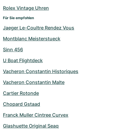
Damenuhren
Damenuhren
Rolex Vintage Uhren
Für Sie empfohlen
Jaeger Le-Coultre Rendez Vous
Montblanc Meisterstueck
Sinn 456
U Boat Flightdeck
Vacheron Constantin Historiques
Vacheron Constantin Malte
Cartier Rotonde
Chopard Gstaad
Franck Muller Cintree Curvex
Glashuette Original Seaq