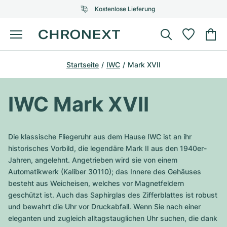
Kostenlose Lieferung
Menü
Uhr kaufen
Startseite
IWC
Mark XVII
AUSGEWÄHLTE MARKEN
AUSGEWÄHLTE MARKEN
Rolex
Cartier
Certified Pre-Owned
IWC Mark XVII
Omega
Tiffany
Uhr verkaufen
Patek Philippe
Louis Vuitton
Die klassische Fliegeruhr aus dem Hause IWC ist an ihr
Alle Rolex Modelle
historisches Vorbild, die legendäre Mark II aus den 1940er-
Schmuck
Audemars Piguet
Gebauer & Gebauer
Jahren, angelehnt. Angetrieben wird sie von einem
Automatikwerk (Kaliber 30110); das Innere des Gehäuses
Top-Modelle
Alle Omega Modelle
Neuzugänge
Cartier
besteht aus Weicheisen, welches vor Magnetfeldern
Van Cleef & Arpels
geschützt ist. Auch das Saphirglas des Zifferblattes ist robust
Top-Modelle
Alle Patek Philippe Modelle
Breitling
Service
Air-King
und bewahrt die Uhr vor Druckabfall. Wenn Sie nach einer
Bvlgari
eleganten und zugleich alltagstauglichen Uhr suchen, die dank
Top-Modelle
Alle Audemars Piguet Modelle