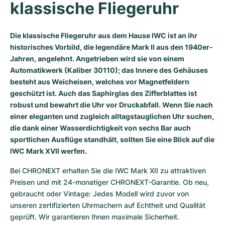
klassische Fliegeruhr
Milgauss
Damenuhren
Ronde
Professional
Formula 1
Portofino
Spirit of Big Bang
Die klassische Fliegeruhr aus dem Hause IWC ist an ihr
Oyster Perpetual
Rotonde
Bentley
Grand Carrera
Portugieser
King Power
historisches Vorbild, die legendäre Mark II aus den 1940er-
Jahren, angelehnt. Angetrieben wird sie von einem
Yacht-Master
Crash
Transocean
Gebraucht
Da Vinci
Gebraucht
Automatikwerk (Kaliber 30110); das Innere des Gehäuses
besteht aus Weicheisen, welches vor Magnetfeldern
Yacht-Master II
Pasha
Cockpit
Damenuhren
Aquatimer
geschützt ist. Auch das Saphirglas des Zifferblattes ist
robust und bewahrt die Uhr vor Druckabfall. Wenn Sie nach
Sea-Dweller
Tortue
Chronospace
Spitfire
einer eleganten und zugleich alltagstauglichen Uhr suchen,
die dank einer Wasserdichtigkeit von sechs Bar auch
Sky-Dweller
Baignoire
Super Avenger
GST
sportlichen Ausflüge standhält, sollten Sie eine Blick auf die
IWC Mark XVII werfen.
Submariner
Ballon Blanc
Galactic
Vintage
Bei CHRONEXT erhalten Sie die IWC Mark XII zu attraktiven 
Roadster
Montbrillant
Gebraucht
Preisen und mit 24-monatiger CHRONEXT-Garantie. Ob neu, 
gebraucht oder Vintage: Jedes Modell wird zuvor von 
Gebraucht
Gebraucht
unseren zertifizierten Uhrmachern auf Echtheit und Qualität 
geprüft. Wir garantieren Ihnen maximale Sicherheit.