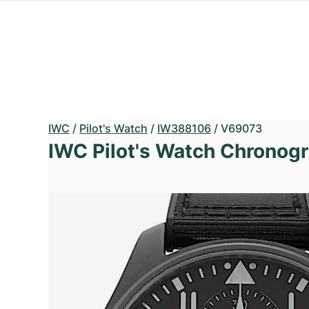
IWC
/
Pilot's Watch
/
IW388106
/
V69073
IWC Pilot's Watch Chronog