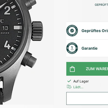
GEPRÜFT
Geprüftes Ori
Garantie
ZUM WARE
Auf Lager
Lädt...