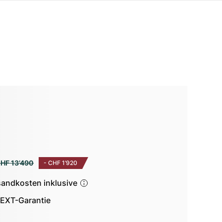
HF 13’490
-
CHF 1’920
sandkosten inklusive
EXT-Garantie